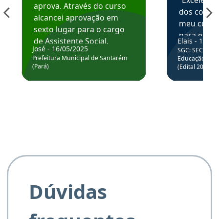
“Excelente
aprova. Através do curso
dos conte
alcancei aprovação em
meu curso,
sexto lugar para o cargo
para enten
de Assistente Social.
Elais - 15/07
colocar em
José - 16/05/2025
SGC: SEC BA - 
Hoje estou atuando na
através da
Prefeitura Municipal de Santarém
Educação Básic
Prefeitura de Santarém.
(Pará)
(Edital 2025_0
de questõe
Obrigado ao professores
e ao APROVA!”
Dúvidas