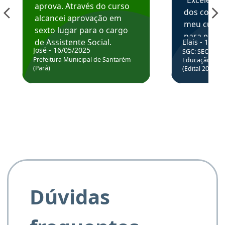
“Excelente
aprova. Através do curso
dos conte
alcancei aprovação em
meu curso,
sexto lugar para o cargo
para enten
de Assistente Social.
Elais - 15/07
colocar em
José - 16/05/2025
SGC: SEC BA - 
Hoje estou atuando na
através da
Prefeitura Municipal de Santarém
Educação Básic
Prefeitura de Santarém.
(Pará)
(Edital 2025_0
de questõe
Obrigado ao professores
e ao APROVA!”
Dúvidas