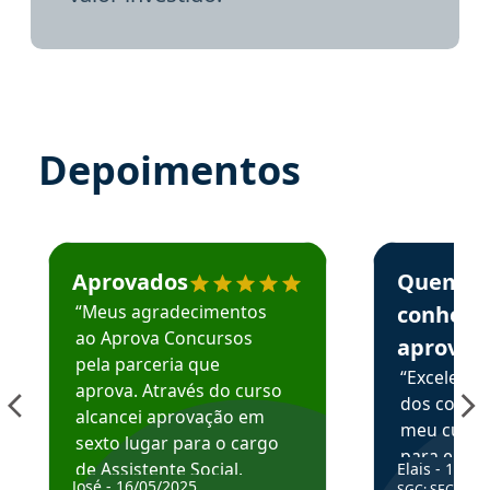
Depoimentos
Estudante José recomenda o Aprova Concursos em depoime
Estudante Elai
Aprovados
Quem
“Meus agradecimentos
conhece
ao Aprova Concursos
aprova
pela parceria que
“Excelente
aprova. Através do curso
dos conte
alcancei aprovação em
meu curso,
sexto lugar para o cargo
para enten
de Assistente Social.
Elais - 15/07
colocar em
José - 16/05/2025
SGC: SEC BA - 