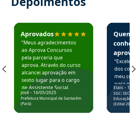
Depoimentos
Estudante José recomenda o Aprova Concursos em depoime
Estudante Elai
Aprovados
Quem
“Meus agradecimentos
conhece
ao Aprova Concursos
aprova
pela parceria que
“Excelente
aprova. Através do curso
dos conte
alcancei aprovação em
meu curso,
sexto lugar para o cargo
para enten
de Assistente Social.
Elais - 15/07
colocar em
José - 16/05/2025
SGC: SEC BA - 
Hoje estou atuando na
através da
Prefeitura Municipal de Santarém
Educação Básic
Prefeitura de Santarém.
(Pará)
(Edital 2025_0
de questõe
Obrigado ao professores
e ao APROVA!”