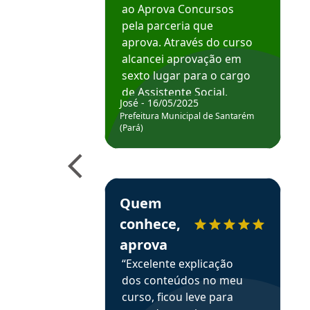
ao Aprova Concursos
pela parceria que
aprova. Através do curso
alcancei aprovação em
sexto lugar para o cargo
de Assistente Social.
José - 16/05/2025
Hoje estou atuando na
Prefeitura Municipal de Santarém
Prefeitura de Santarém.
(Pará)
Obrigado ao professores
e ao APROVA!”
Estudante Elais recomenda o Aprova Concu
Quem
conhece,
aprova
“Excelente explicação
dos conteúdos no meu
curso, ficou leve para