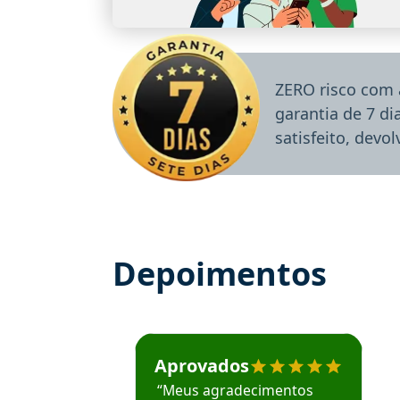
ZERO risco com 
garantia de 7 d
satisfeito, devo
Depoimentos
Estudante José recomenda o Aprova Concu
Aprovados
“Meus agradecimentos