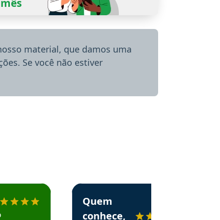
0/mês
 nosso material, que damos uma
ões. Se você não estiver
menda o Aprova Concursos em depoimento
Estudante Alessandra recomenda o Aprova 
Quem
o
conhece,