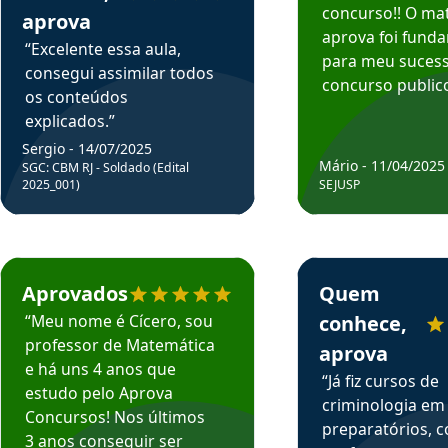
concurso!! O mat
aprova
aprova foi fund
“Excelente essa aula,
para meu suces
consegui assimilar todos
concurso publico
os conteúdos
explicados.”
Sergio - 14/07/2025
Mário - 11/04/2025
SGC: CBM RJ - Soldado (Edital
2025_001)
SEJUSP
rsos em depoimento
Estudante Cicero recomenda o Aprova Concursos em depoimento
Estudante Henrique r
Aprovados
Quem
“Meu nome é Cícero, sou
conhece,
professor de Matemática
aprova
e há uns 4 anos que
“Já fiz cursos de
estudo pelo Aprova
criminologia em
Concursos! Nos últimos
preparatórios, 
3 anos conseguir ser