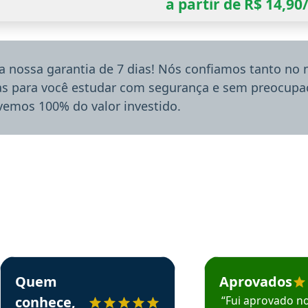
a partir de R$ 14,9
a nossa garantia de 7 dias! Nós confiamos tanto no
ias para você estudar com segurança e sem preocupaç
lvemos 100% do valor investido.
rsos em depoimento
Estudante Sergio recomenda o Aprova Concursos em depoimento
Estudante Mário reco
Quem
Aprovados
conhece,
“Fui aprovado n