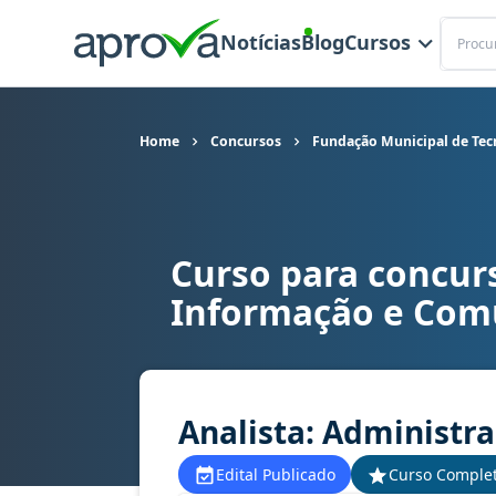
Buscar
Notícias
Blog
Cursos
Home
Concursos
Fundação Municipal de Tec
Curso para concur
Curso para concurso CANOASTEC (RS) - Fundação
Informação e Com
Analista: Administr
Edital Publicado
Curso Comple