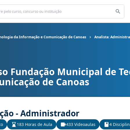
nologia da Informação e Comunicação de Canoas
Analista: Administr
so Fundação Municipal de Te
 Municipal de Tecnologia da Informação e Comunicação de Canoas
unicação de Canoas
ação - Administrador
to
183 Horas de Aula
433 Videoaulas
4 Discipli