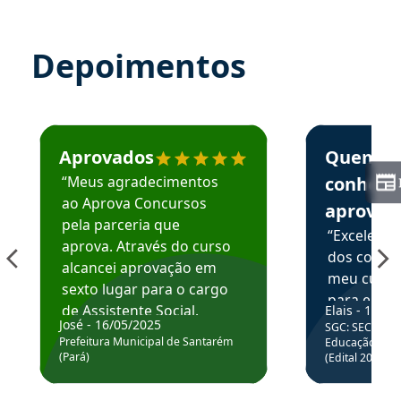
Depoimentos
Estudante José recomenda o Aprova Concursos em depoime
Estudante Elai
Aprovados
Quem
“Meus agradecimentos
conhece
ao Aprova Concursos
aprova
pela parceria que
“Excelente
aprova. Através do curso
dos conte
alcancei aprovação em
meu curso,
sexto lugar para o cargo
para enten
de Assistente Social.
Elais - 15/07
colocar em
José - 16/05/2025
SGC: SEC BA - 
Hoje estou atuando na
através da
Prefeitura Municipal de Santarém
Educação Básic
Prefeitura de Santarém.
(Pará)
(Edital 2025_0
de questõe
Obrigado ao professores
e ao APROVA!”