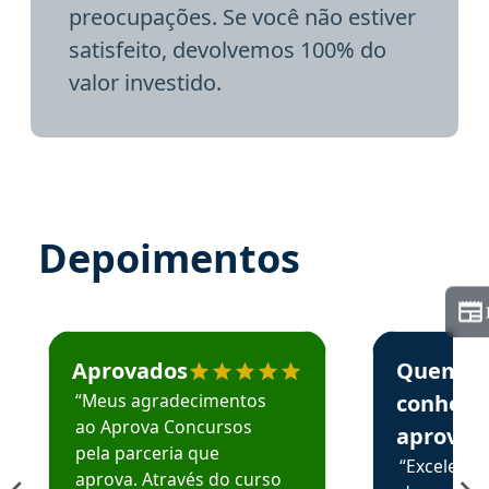
preocupações. Se você não estiver
satisfeito, devolvemos 100% do
valor investido.
Depoimentos
Estudante José recomenda o Aprova Concursos em depoime
Estudante Elai
Aprovados
Quem
“Meus agradecimentos
conhece
ao Aprova Concursos
aprova
pela parceria que
“Excelente
aprova. Através do curso