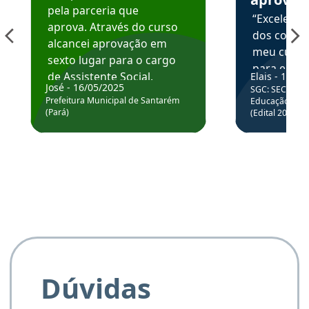
pela parceria que
“Excelente
aprova. Através do curso
dos conte
alcancei aprovação em
meu curso,
sexto lugar para o cargo
para enten
de Assistente Social.
Elais - 15/07
colocar em
José - 16/05/2025
SGC: SEC BA - 
Hoje estou atuando na
através da
Prefeitura Municipal de Santarém
Educação Básic
Prefeitura de Santarém.
(Pará)
(Edital 2025_0
de questõe
Obrigado ao professores
e ao APROVA!”
Dúvidas