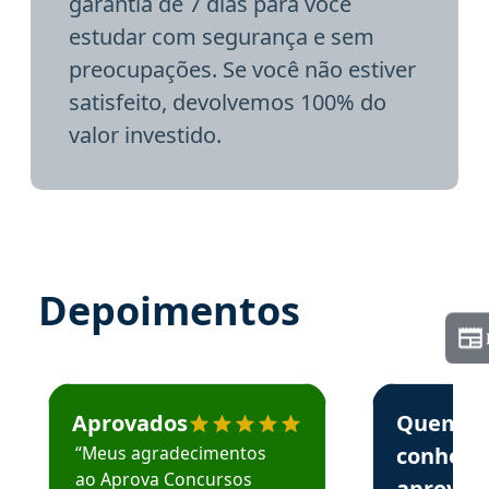
garantia de 7 dias para você
estudar com segurança e sem
preocupações. Se você não estiver
satisfeito, devolvemos 100% do
valor investido.
Depoimentos
Estudante José recomenda o Aprova Concursos em depoime
Estudante Elai
Aprovados
Quem
“Meus agradecimentos
conhece
ao Aprova Concursos
aprova