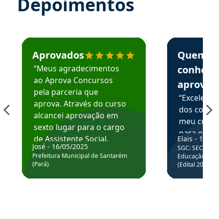
Depoimentos
Estudante José recomenda o Aprova Concursos em depoime
Estudante Elai
Aprovados
Quem
“Meus agradecimentos
conhece
ao Aprova Concursos
aprova
pela parceria que
“Excelente
aprova. Através do curso
dos conte
alcancei aprovação em
meu curso,
sexto lugar para o cargo
para enten
de Assistente Social.
Elais - 15/07
colocar em
José - 16/05/2025
SGC: SEC BA - 
Hoje estou atuando na
através da
Prefeitura Municipal de Santarém
Educação Básic
Prefeitura de Santarém.
(Pará)
(Edital 2025_0
de questõe
Obrigado ao professores
e ao APROVA!”