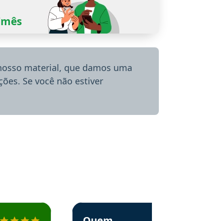
0/mês
 nosso material, que damos uma
ões. Se você não estiver
menda o Aprova Concursos em depoimento
Estudante Alessandra recomenda o Aprova 
Quem