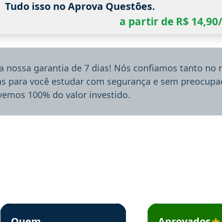
Tudo isso no Aprova Questões.
a partir de R$ 14,9
a nossa garantia de 7 dias! Nós confiamos tanto no
ias para você estudar com segurança e sem preocupaç
lvemos 100% do valor investido.
rsos em depoimento
Estudante Sergio recomenda o Aprova Concursos em depoimento
Estudante Mário reco
Quem
Aprovados