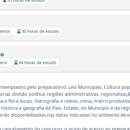
35 horas de estudo
Santos
30 horas de estudo
co
arin
64 horas de estudo
templados pelo preparatório: Leis Municipais. Cultura pop
itorial, divisão política, regiões administrativas, regionaliza
 e flora locais, hidrografia e relevo, clima, matriz produtiv
história e geografia do País, Estado, do Município e da reg
rão disponibilizadas nas datas indicadas no ambiente de es
 cancelamento do concurso, o prazo de acesso ao preparat