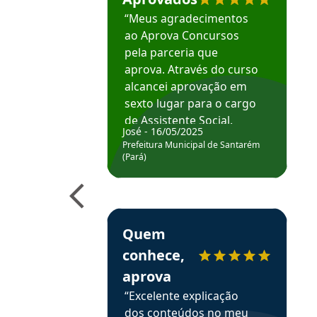
“Meus agradecimentos
ao Aprova Concursos
pela parceria que
aprova. Através do curso
alcancei aprovação em
sexto lugar para o cargo
de Assistente Social.
José - 16/05/2025
Hoje estou atuando na
Prefeitura Municipal de Santarém
Prefeitura de Santarém.
(Pará)
Obrigado ao professores
e ao APROVA!”
Estudante Elais recomenda o Aprova Concu
Quem
conhece,
aprova
“Excelente explicação
dos conteúdos no meu