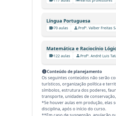
117 aulas
Vários professores
Língua Portuguesa
70 aulas
Profº. Valber Freitas 
Matemática e Raciocínio Lógi
122 aulas
Profº. André Luis Tat
Conteúdo de planejamento
Os seguintes conteúdos não serão con
turísticos, organização política e terr
símbolos, estrutura dos poderes, fauna
transporte, unidades de conservação, 
*Se houver aulas em produção, elas se
disciplina, após o início do curso.
**Em caso de suspensão, anulação ou