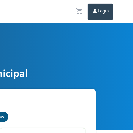
Login
icipal
nas