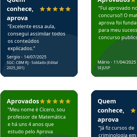
conhece,
“Fui aprovado n
concurso!! O mat
aprova
aprova foi fund
“Excelente essa aula,
para meu suces
consegui assimilar todos
concurso publico
os conteúdos
explicados.”
Sergio - 14/07/2025
Mário - 11/04/2025
SGC: CBM RJ - Soldado (Edital
2025_001)
SEJUSP
rsos em depoimento
Estudante Cicero recomenda o Aprova Concursos em depoimento
Estudante Henrique r
Aprovados
Quem
“Meu nome é Cícero, sou
conhece,
professor de Matemática
aprova
e há uns 4 anos que
“Já fiz cursos de
estudo pelo Aprova
criminologia em