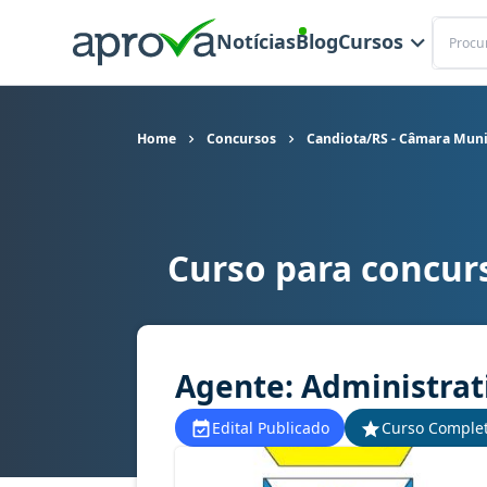
Buscar
Notícias
Blog
Cursos
Home
Concursos
Candiota/RS - Câmara Muni
Curso para concur
Curso para concurso Candiota/RS - Câmara Muni
Agente: Administrat
Edital Publicado
Curso Comple