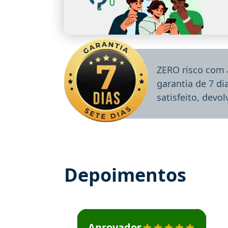
ZERO risco com 
garantia de 7 d
satisfeito, devo
Depoimentos
Estudante José recomenda o Aprova Concu
Aprovados