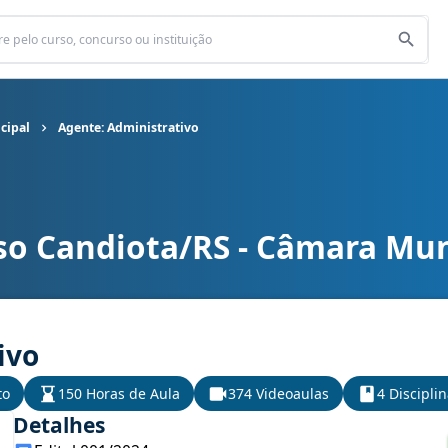
cipal
Agente: Administrativo
so Candiota/RS - Câmara Mun
cipal cargo Agente: Administrativo
ivo
to
150 Horas de Aula
374 Videoaulas
4 Discipli
Detalhes