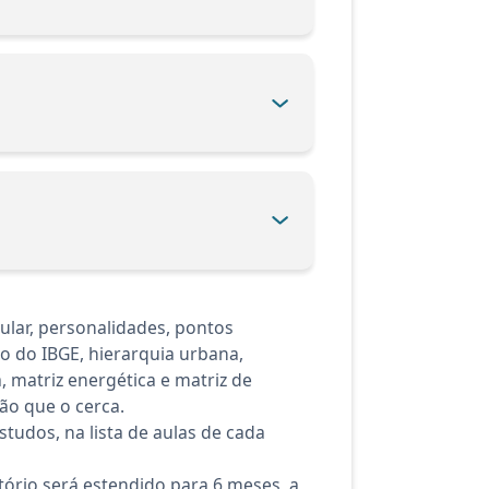
ular, personalidades, pontos
ção do IBGE, hierarquia urbana,
a, matriz energética e matriz de
ião que o cerca.
tudos, na lista de aulas de cada
ório será estendido para 6 meses, a