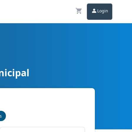
Login
icipal
s