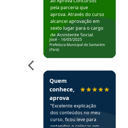
ao Aprova Concursos
pela parceria que
aprova. Através do curso
alcancei aprovação em
sexto lugar para o cargo
de Assistente Social.
José - 16/05/2025
Hoje estou atuando na
Prefeitura Municipal de Santarém
Prefeitura de Santarém.
(Pará)
Obrigado ao professores
e ao APROVA!”
Estudante Elais recomenda o Aprova Concu
Quem
conhece,
aprova
“Excelente explicação
dos conteúdos no meu
curso, ficou leve para
entender e colocar em