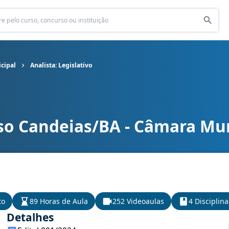
cipal
Analista: Legislativo
so Candeias/BA - Câmara Mun
ipal cargo Analista: Legislativo
to
89 Horas de Aula
252 Videoaulas
4 Disciplina
Detalhes