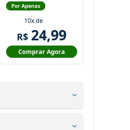
Por Apenas
10x de
24,99
R$
Comprar Agora