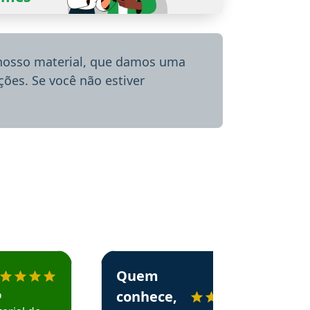
 nosso material, que damos uma
ões. Se você não estiver
menda o Aprova Concursos em depoimento
Estudante Alessandra recomenda o Aprova 
Quem
o
conhece,