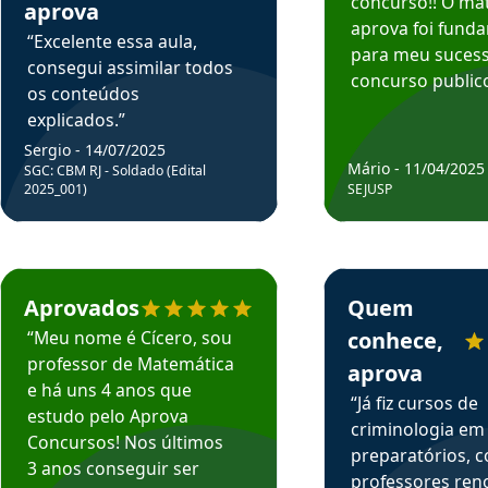
concurso!! O mat
aprova
aprova foi fund
“Excelente essa aula,
para meu suces
consegui assimilar todos
concurso publico
os conteúdos
explicados.”
Sergio - 14/07/2025
Mário - 11/04/2025
SGC: CBM RJ - Soldado (Edital
2025_001)
SEJUSP
rsos em depoimento
Estudante Cicero recomenda o Aprova Concursos em depoimento
Estudante Henrique r
Aprovados
Quem
“Meu nome é Cícero, sou
conhece,
professor de Matemática
aprova
e há uns 4 anos que
“Já fiz cursos de
estudo pelo Aprova
criminologia em
Concursos! Nos últimos
preparatórios, 
3 anos conseguir ser
professores re