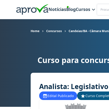
Buscar
Notícias
Blog
Cursos
Home
Concursos
Candeias/BA - Câmara Muni
Curso para concur
Curso para concurso Candeias/BA - Câmara Munic
Analista: Legislativo
Edital Publicado
Curso Comple