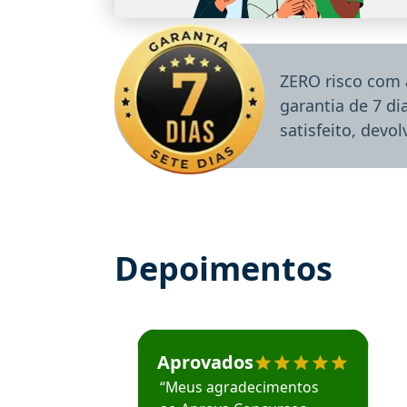
ZERO risco com 
garantia de 7 d
satisfeito, devo
Depoimentos
Estudante José recomenda o Aprova Concu
Aprovados
“Meus agradecimentos