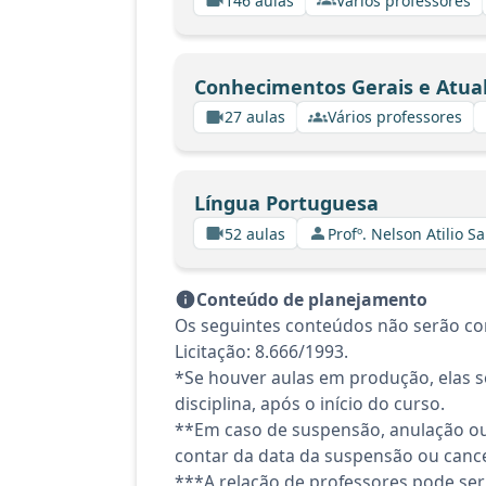
146 aulas
Vários professores
Conhecimentos Gerais e Atua
27 aulas
Vários professores
Língua Portuguesa
52 aulas
Profº. Nelson Atilio Sa
Conteúdo de planejamento
Os seguintes conteúdos não serão con
Licitação: 8.666/1993.
*Se houver aulas em produção, elas se
disciplina, após o início do curso.
**Em caso de suspensão, anulação ou
contar da data da suspensão ou canc
***A relação de professores pode ser