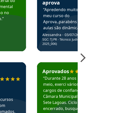
erial do
aprova
amental
“Apredendo muito no
so no
meu curso do
.”
Aprova..parabéns pelas
aulas são dinâmicas e
me ajudam a entender
Alessandra - 03/07/2025
melhor os assuntos.”
SGC: TJ PR - Técnico: Judiciário (Edital
2025_006)
ecomenda o Aprova Concursos em depoimento
Estudante Caio recomenda o Aprova Concur
Aprovados
“Durante 28 anos e
meio, exerci vários
cargos de confiança na
Câmara Municipal de
 cursos
Sete Lagoas. Ciclo
com
encerrado, busquei
nomados,