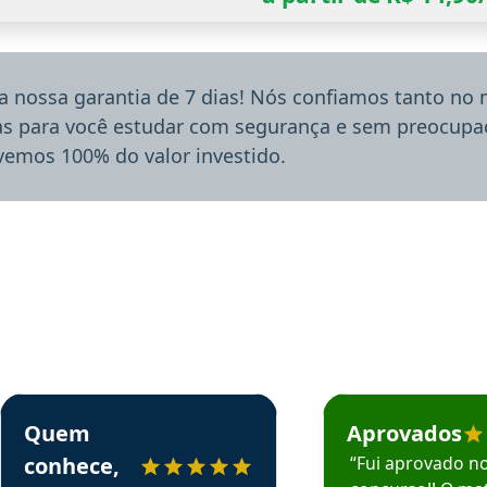
a nossa garantia de 7 dias! Nós confiamos tanto no
ias para você estudar com segurança e sem preocupaç
lvemos 100% do valor investido.
rsos em depoimento
Estudante Sergio recomenda o Aprova Concursos em depoimento
Estudante Mário reco
Quem
Aprovados
conhece,
“Fui aprovado n