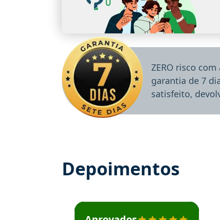
ZERO risco com 
garantia de 7 d
satisfeito, devo
Depoimentos
Estudante José recomenda o Aprova Concu
Aprovados