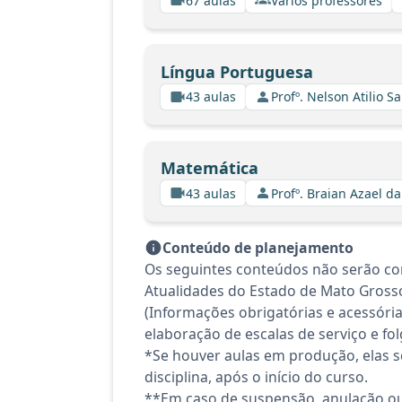
67 aulas
Vários professores
Língua Portuguesa
43 aulas
Profº. Nelson Atilio Sa
Matemática
43 aulas
Profº. Braian Azael da
Conteúdo de planejamento
Os seguintes conteúdos não serão co
Atualidades do Estado de Mato Grosso
(Informações obrigatórias e acessóri
elaboração de escalas de serviço e fol
*Se houver aulas em produção, elas se
disciplina, após o início do curso.
**Em caso de suspensão, anulação ou