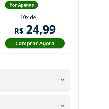
Por Apenas
10x de
24,99
R$
Comprar Agora