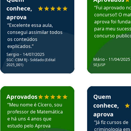
conhece,
“Fui aprovado n
concurso!! O mat
aprova
aprova foi fund
“Excelente essa aula,
para meu suces
consegui assimilar todos
concurso publico
os conteúdos
explicados.”
Sergio - 14/07/2025
Mário - 11/04/2025
SGC: CBM RJ - Soldado (Edital
2025_001)
SEJUSP
rsos em depoimento
Estudante Cicero recomenda o Aprova Concursos em depoimento
Estudante Henrique r
Aprovados
Quem
“Meu nome é Cícero, sou
conhece,
professor de Matemática
aprova
e há uns 4 anos que
“Já fiz cursos de
estudo pelo Aprova
criminologia em