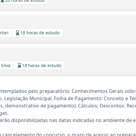
20 horas de estudo
rtori
18 horas de estudo
 Silva
18 horas de estudo
ntemplados pelo preparatório: Conhecimentos Gerais sobr
. Legislação Municipal. Folha de Pagamento: Conceito e Te
as, demonstrativo de pagamento); Cálculos; Descontos. Reco
gas.
rão disponibilizadas nas datas indicadas no ambiente de es
 cancelamento do concurso, o prazo de acesso ao preparat