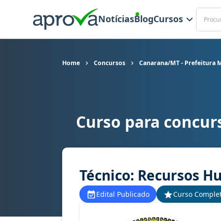
Buscar
Notícias
Blog
Cursos
Home
Concursos
Canarana/MT - Prefeitura 
Curso para concur
Curso para concurso Canarana/MT - Prefeitura
Técnico: Recursos 
Edital Publicado
Curso Comple