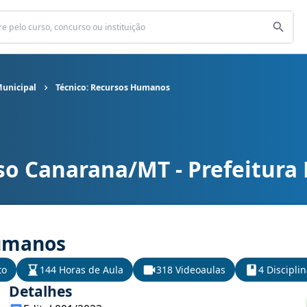
Municipal
Técnico: Recursos Humanos
so Canarana/MT - Prefeitura
 Municipal cargo Técnico: Recursos Humanos
Humanos
to
144 Horas de Aula
318 Videoaulas
4 Discipli
Detalhes