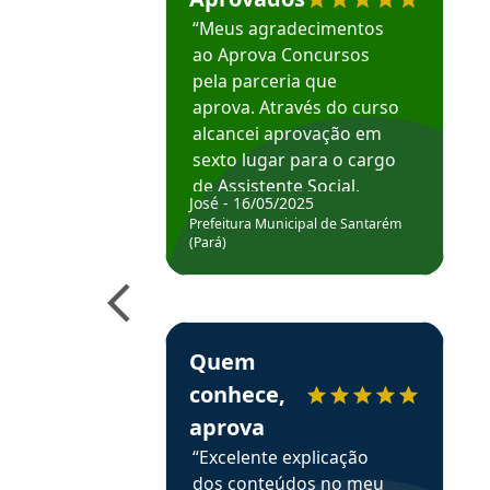
“Meus agradecimentos
ao Aprova Concursos
pela parceria que
aprova. Através do curso
alcancei aprovação em
sexto lugar para o cargo
de Assistente Social.
José - 16/05/2025
Hoje estou atuando na
Prefeitura Municipal de Santarém
Prefeitura de Santarém.
(Pará)
Obrigado ao professores
e ao APROVA!”
Estudante Elais recomenda o Aprova Concu
Quem
conhece,
aprova
“Excelente explicação
dos conteúdos no meu