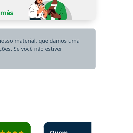
0/mês
 nosso material, que damos uma
ões. Se você não estiver
menda o Aprova Concursos em depoimento
Estudante Alessandra recomenda o Aprova 
Quem