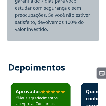
garantia de 7 dias para você
estudar com segurança e sem
preocupações. Se você não estiver
satisfeito, devolvemos 100% do
valor investido.
Depoimentos
Estudante José recomenda o Aprova Concursos em depoime
Estudante Elai
Aprovados
Quem
“Meus agradecimentos
conhece
ao Aprova Concursos
aprova