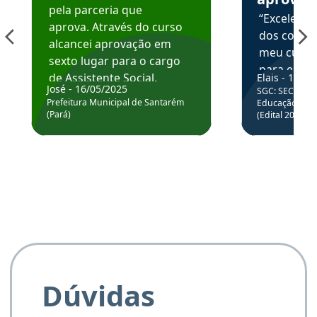
pela parceria que
“Excelente
aprova. Através do curso
dos conte
alcancei aprovação em
meu curso,
sexto lugar para o cargo
para enten
de Assistente Social.
Elais - 15/07
colocar em
José - 16/05/2025
SGC: SEC BA - 
Hoje estou atuando na
através da
Prefeitura Municipal de Santarém
Educação Básic
Prefeitura de Santarém.
(Pará)
(Edital 2025_0
de questõe
Obrigado ao professores
e ao APROVA!”
Dúvidas