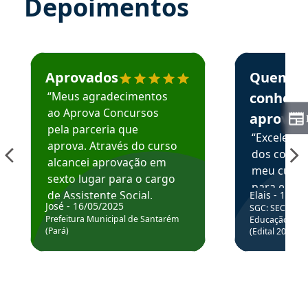
Depoimentos
Estudante José recomenda o Aprova Concursos em depoime
Estudante Elai
Aprovados
Quem
“Meus agradecimentos
conhece
ao Aprova Concursos
aprova
pela parceria que
“Excelente
aprova. Através do curso
dos conte
alcancei aprovação em
meu curso,
sexto lugar para o cargo
para enten
de Assistente Social.
Elais - 15/07
colocar em
José - 16/05/2025
SGC: SEC BA - 
Hoje estou atuando na
através da
Prefeitura Municipal de Santarém
Educação Básic
Prefeitura de Santarém.
(Pará)
(Edital 2025_0
de questõe
Obrigado ao professores
e ao APROVA!”