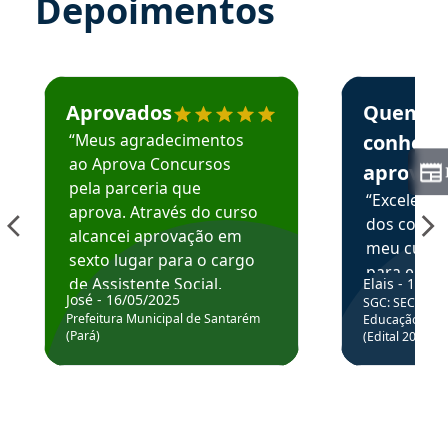
Depoimentos
Estudante José recomenda o Aprova Concursos em depoime
Estudante Elai
Aprovados
Quem
“Meus agradecimentos
conhece
ao Aprova Concursos
aprova
pela parceria que
“Excelente
aprova. Através do curso
dos conte
alcancei aprovação em
meu curso,
sexto lugar para o cargo
para enten
de Assistente Social.
Elais - 15/07
colocar em
José - 16/05/2025
SGC: SEC BA - 
Hoje estou atuando na
através da
Prefeitura Municipal de Santarém
Educação Básic
Prefeitura de Santarém.
(Pará)
(Edital 2025_0
de questõe
Obrigado ao professores
e ao APROVA!”