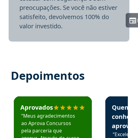
preocupações. Se você não estiver
satisfeito, devolvemos 100% do
valor investido.
Depoimentos
Estudante José recomenda o Aprova Concursos em depoime
Estudante Elai
Aprovados
Quem
“Meus agradecimentos
conhece
ao Aprova Concursos
aprova
pela parceria que
“Excelente
aprova. Através do curso