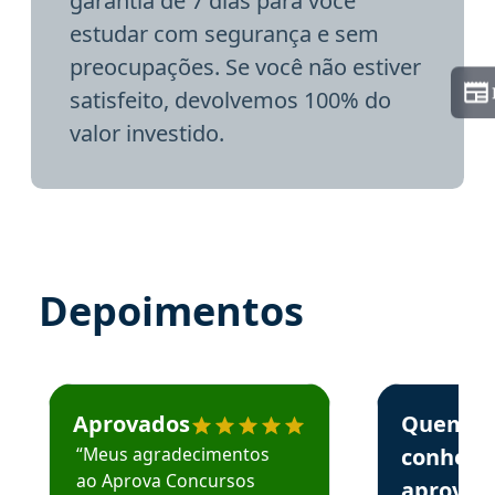
garantia de 7 dias para você
estudar com segurança e sem
preocupações. Se você não estiver
satisfeito, devolvemos 100% do
valor investido.
Depoimentos
Estudante José recomenda o Aprova Concursos em depoime
Estudante Elai
Aprovados
Quem
“Meus agradecimentos
conhece
ao Aprova Concursos
aprova