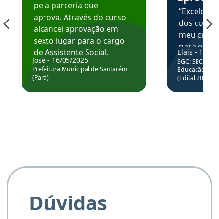
pela parceria que
“Excelente
aprova. Através do curso
dos conte
alcancei aprovação em
meu curso,
sexto lugar para o cargo
para enten
de Assistente Social.
Elais - 15/07
colocar em
José - 16/05/2025
SGC: SEC BA - 
Hoje estou atuando na
através da
Prefeitura Municipal de Santarém
Educação Básic
Prefeitura de Santarém.
(Pará)
(Edital 2025_0
de questõe
Obrigado ao professores
e ao APROVA!”
Dúvidas