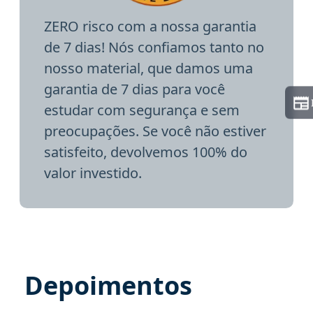
ZERO risco com a nossa garantia
de 7 dias! Nós confiamos tanto no
nosso material, que damos uma
garantia de 7 dias para você
estudar com segurança e sem
preocupações. Se você não estiver
satisfeito, devolvemos 100% do
valor investido.
Depoimentos