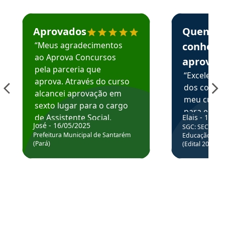
Estudante José recomenda o Aprova Concursos em depoime
Estudante Elai
Aprovados
Quem
“Meus agradecimentos
conhece
ao Aprova Concursos
aprova
pela parceria que
“Excelente
aprova. Através do curso
dos conte
alcancei aprovação em
meu curso,
sexto lugar para o cargo
para enten
de Assistente Social.
Elais - 15/07
colocar em
José - 16/05/2025
SGC: SEC BA - 
Hoje estou atuando na
através da
Prefeitura Municipal de Santarém
Educação Básic
Prefeitura de Santarém.
(Pará)
(Edital 2025_0
de questõe
Obrigado ao professores
e ao APROVA!”