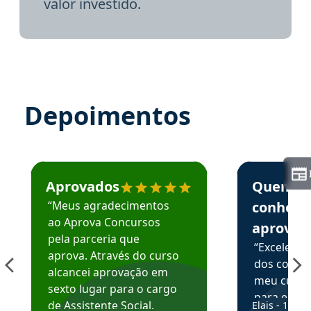
valor investido.
Depoimentos
Estudante José recomenda o Aprova Concursos em depoime
Estudante Elai
Aprovados
Quem
“Meus agradecimentos
conhece
ao Aprova Concursos
aprova
pela parceria que
“Excelente
aprova. Através do curso
dos conte
alcancei aprovação em
meu curso,
sexto lugar para o cargo
para enten
de Assistente Social.
Elais - 15/07