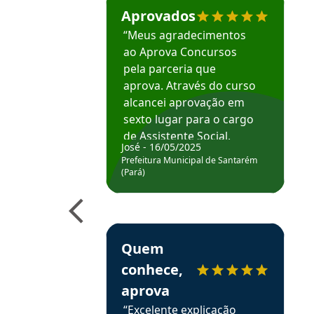
Aprovados
“Meus agradecimentos
ao Aprova Concursos
pela parceria que
aprova. Através do curso
alcancei aprovação em
sexto lugar para o cargo
de Assistente Social.
José - 16/05/2025
Hoje estou atuando na
Prefeitura Municipal de Santarém
Prefeitura de Santarém.
(Pará)
Obrigado ao professores
e ao APROVA!”
Estudante Elais recomenda o Aprova Concu
Quem
conhece,
aprova
“Excelente explicação