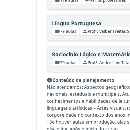
179 aulas
Vários professores
Língua Portuguesa
79 aulas
Profº. Valber Freitas 
Raciocínio Lógico e Matemáti
70 aulas
Profº. André Luis Tata
Conteúdo de planejamento
Não atendemos: Aspectos geográficos, h
nacionais, estaduais e municipais. At
conhecimentos e habilidades de leitura
linguagens artísticas – Artes Visuais
corporeidade no contexto dos anos in
*Se houver aulas em produção, elas se
disciplina, após o início do curso.