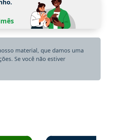
nho.
0/mês
 nosso material, que damos uma
ões. Se você não estiver
menda o Aprova Concursos em depoimento
Estudante Alessandra recomenda o Aprova 