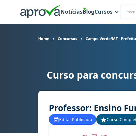
Buscar
Notícias
Blog
Cursos
Home
Concursos
Campo Verde/MT - Prefeitu
Curso para concur
Curso para concurso Campo Verde/MT - Prefeitu
Professor: Ensino F
Edital Publicado
Curso Comple