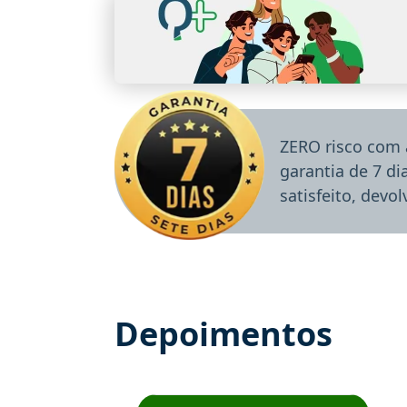
ZERO risco com 
garantia de 7 d
satisfeito, devo
Depoimentos
Estudante José recomenda o Aprova Concu