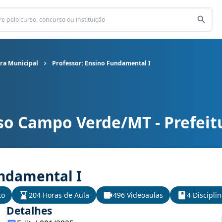
ra Municipal
Professor: Ensino Fundamental I
so Campo Verde/MT - Prefeit
ra Municipal cargo Professor: Ensino Fundamental I
undamental I
to
204 Horas de Aula
496 Videoaulas
4 Discipli
Detalhes