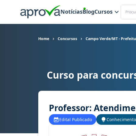
Buscar
Notícias
Blog
Cursos
Home
Concursos
Campo Verde/MT - Prefeitu
Curso para concur
Curso para concurso Campo Verde/MT - Prefeitu
Professor: Atendimen
Edital Publicado
Conhecimento