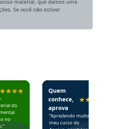
 nosso material, que damos uma
ões. Se você não estiver
menda o Aprova Concursos em depoimento
Estudante Alessandra recomenda o Aprova 
Quem
o
conhece,
erial do
aprova
amental
“Apredendo muito no
so no
meu curso do
.”