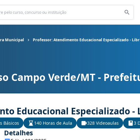
ra Municipal
Professor: Atendimento Educacional Especializado - Lib
so Campo Verde/MT - Prefeit
ra Municipal cargo Professor: Atendimento Educacional Especializ
to Educacional Especializado - 
s Básicos
140 Horas de Aula
328 Videoaulas
3 D
Detalhes