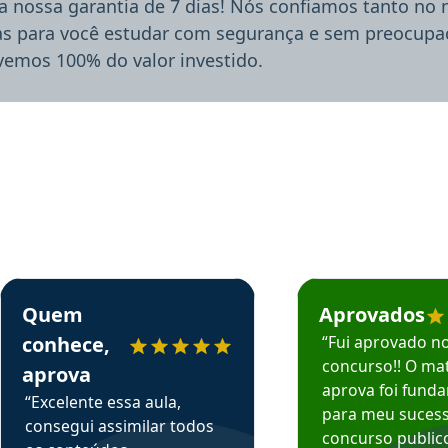
a nossa garantia de 7 dias! Nós confiamos tanto no
ias para você estudar com segurança e sem preocupaç
lvemos 100% do valor investido.
rsos em depoimento
Estudante Sergio recomenda o Aprova Concursos em depoimento
Estudante Mário reco
Quem
Aprovados
conhece,
“Fui aprovado n
concurso!! O mat
aprova
aprova foi fund
“Excelente essa aula,
para meu suces
consegui assimilar todos
concurso publico