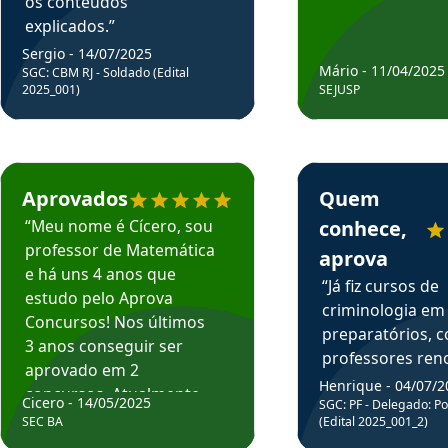
os conteúdos
explicados.”
Sergio - 14/07/2025
Mário - 11/04/2025
SGC: CBM RJ - Soldado (Edital
2025_001)
SEJUSP
rsos em depoimento
Estudante Cicero recomenda o Aprova Concursos em depoimento
Estudante Henrique r
Aprovados
Quem
“Meu nome é Cícero, sou
conhece,
professor de Matemática
aprova
e há uns 4 anos que
“Já fiz cursos de
estudo pelo Aprova
criminologia em
Concursos! Nos últimos
preparatórios, 
3 anos conseguir ser
professores re
aprovado em 2
fiz curso em pós
Henrique - 04/07/2
concursos. Atualmente,
Cicero - 14/05/2025
graduação. Poré
SGC: PF - Delegado: Pol
estou atuando como
SEC BA
(Edital 2025_001_2)
Professor do Apr
professor de Matemática