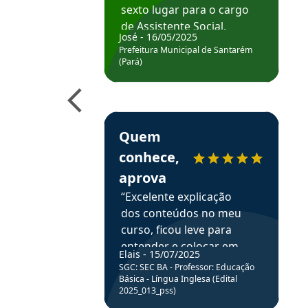
sexto lugar para o cargo
de Assistente Social.
José - 16/05/2025
Hoje estou atuando na
Prefeitura Municipal de Santarém
Prefeitura de Santarém.
(Pará)
Obrigado ao professores
e ao APROVA!”
Estudante Elais recomenda o Aprova Concu
Quem
conhece,
aprova
“Excelente explicação
dos conteúdos no meu
curso, ficou leve para
entender e colocar em
Elais - 15/07/2025
prática através da
SGC: SEC BA - Professor: Educação
resolução de questões.”
Básica - Língua Inglesa (Edital
2025_013_pss)