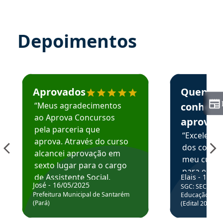
Depoimentos
Estudante José recomenda o Aprova Concursos em depoime
Estudante Elai
Aprovados
Quem
“Meus agradecimentos
conhece
ao Aprova Concursos
aprova
pela parceria que
“Excelente
aprova. Através do curso
dos conte
alcancei aprovação em
meu curso,
sexto lugar para o cargo
para enten
de Assistente Social.
Elais - 15/07
colocar em
José - 16/05/2025
SGC: SEC BA - 
Hoje estou atuando na
através da
Prefeitura Municipal de Santarém
Educação Básic
Prefeitura de Santarém.
(Pará)
(Edital 2025_0
de questõe
Obrigado ao professores