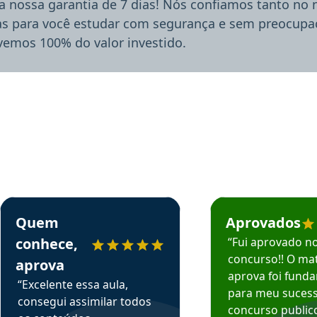
a nossa garantia de 7 dias! Nós confiamos tanto no
ias para você estudar com segurança e sem preocupaç
lvemos 100% do valor investido.
rsos em depoimento
Estudante Sergio recomenda o Aprova Concursos em depoimento
Estudante Mário reco
Quem
Aprovados
conhece,
“Fui aprovado n
concurso!! O mat
aprova
aprova foi fund
“Excelente essa aula,
para meu suces
consegui assimilar todos
concurso publico