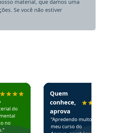
 nosso material, que damos uma
ões. Se você não estiver
menda o Aprova Concursos em depoimento
Estudante Alessandra recomenda o Aprova 
Quem
o
conhece,
erial do
aprova
amental
“Apredendo muito no
so no
meu curso do
.”