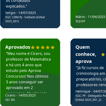
os conteúdos
explicados.”
Sergio - 14/07/2025
Mário - 11/04/2025
SGC: CBM RJ - Soldado (Edital
2025_001)
SEJUSP
rsos em depoimento
Estudante Cicero recomenda o Aprova Concursos em depoimento
Estudante Henrique r
Aprovados
Quem
“Meu nome é Cícero, sou
conhece,
professor de Matemática
aprova
e há uns 4 anos que
“Já fiz cursos de
estudo pelo Aprova
criminologia em
Concursos! Nos últimos
preparatórios, 
3 anos conseguir ser
professores re
aprovado em 2
fiz curso em pós
Henrique - 04/07/2
concursos. Atualmente,
Cicero - 14/05/2025
graduação. Poré
SGC: PF - Delegado: Pol
estou atuando como
SEC BA
(Edital 2025_001_2)
Professor do Apr
professor de Matemática