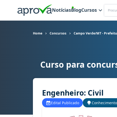
Buscar
Notícias
Blog
Cursos
Home
Concursos
Campo Verde/MT - Prefeitu
Curso para concur
Curso para concurso Campo Verde/MT - Prefeitu
Engenheiro: Civil
Edital Publicado
Conhecimento