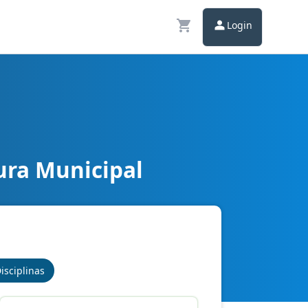
Login
ura Municipal
isciplinas