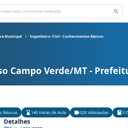
ra Municipal
Engenheiro: Civil - Conhecimentos Básicos
so Campo Verde/MT - Prefeit
ra Municipal cargo Engenheiro: Civil - Conhecimentos Básicos
s Básicos
140 Horas de Aula
328 Videoaulas
3 D
Detalhes