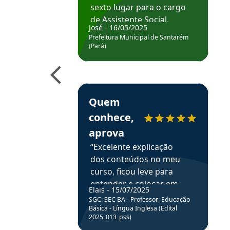
sexto lugar para o cargo
de Assistente Social.
José - 16/05/2025
Hoje estou atuando na
Prefeitura Municipal de Santarém
Prefeitura de Santarém.
(Pará)
Obrigado ao professores
e ao APROVA!”
Estudante Elais recomenda o Aprova Concu
Quem
conhece,
aprova
“Excelente explicação
dos conteúdos no meu
curso, ficou leve para
entender e colocar em
Elais - 15/07/2025
prática através da
SGC: SEC BA - Professor: Educação
resolução de questões.”
Básica - Língua Inglesa (Edital
2025_013_pss)