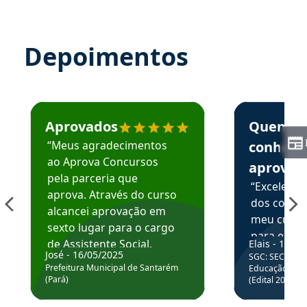
Depoimentos
Estudante José recomenda o Aprova Concursos em depoime
Estudante Elai
Aprovados
Quem
“Meus agradecimentos
conhece
ao Aprova Concursos
aprova
pela parceria que
“Excelente
aprova. Através do curso
dos conte
alcancei aprovação em
meu curso,
sexto lugar para o cargo
para enten
de Assistente Social.
Elais - 15/07
colocar em
José - 16/05/2025
SGC: SEC BA - 
Hoje estou atuando na
através da
Prefeitura Municipal de Santarém
Educação Básic
Prefeitura de Santarém.
(Pará)
(Edital 2025_0
de questõe
Obrigado ao professores