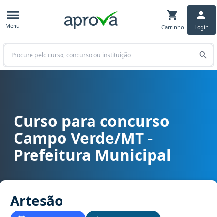
Menu
Carrinho
Login
Buscar
Curso para concurso
Curso para concurso Campo Verde/MT - Prefeitura Municipal carg
Campo Verde/MT -
Prefeitura Municipal
Artesão