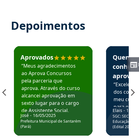
Depoimentos
Estudante José recomenda o Aprova Concursos em depoime
Estudante Elai
Aprovados
Quem
“Meus agradecimentos
conhece
ao Aprova Concursos
aprova
pela parceria que
“Excelente
aprova. Através do curso
dos conte
alcancei aprovação em
meu curso,
sexto lugar para o cargo
para enten
de Assistente Social.
Elais - 15/07
colocar em
José - 16/05/2025
SGC: SEC BA - 
Hoje estou atuando na
através da
Prefeitura Municipal de Santarém
Educação Básic
Prefeitura de Santarém.
(Pará)
(Edital 2025_0
de questõe
Obrigado ao professores