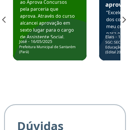
ao Aprova Concursos
aprova
pela parceria que
“Excelente
aprova. Através do curso
dos conte
alcancei aprovação em
meu curso,
sexto lugar para o cargo
para enten
de Assistente Social.
Elais - 15/07
colocar em
José - 16/05/2025
SGC: SEC BA - 
Hoje estou atuando na
através da
Prefeitura Municipal de Santarém
Educação Básic
Prefeitura de Santarém.
(Pará)
(Edital 2025_0
de questõe
Obrigado ao professores
e ao APROVA!”
Dúvidas