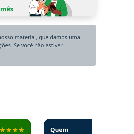
0/mês
 nosso material, que damos uma
ões. Se você não estiver
menda o Aprova Concursos em depoimento
Estudante Alessandra recomenda o Aprova 
Quem