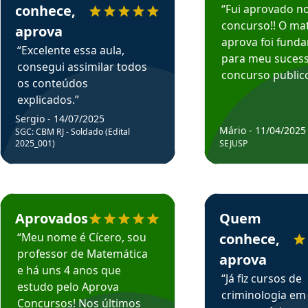
conhece,
“Fui aprovado n
concurso!! O mat
aprova
aprova foi fund
“Excelente essa aula,
para meu suces
consegui assimilar todos
concurso publico
os conteúdos
explicados.”
Sergio - 14/07/2025
Mário - 11/04/2025
SGC: CBM RJ - Soldado (Edital
2025_001)
SEJUSP
rsos em depoimento
Estudante Cicero recomenda o Aprova Concursos em depoimento
Estudante Henrique r
Aprovados
Quem
“Meu nome é Cícero, sou
conhece,
professor de Matemática
aprova
e há uns 4 anos que
“Já fiz cursos de
estudo pelo Aprova
criminologia em
Concursos! Nos últimos