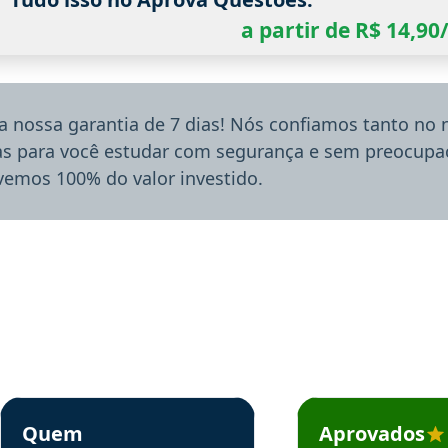
a partir de R$ 14,9
a nossa garantia de 7 dias! Nós confiamos tanto no
ias para você estudar com segurança e sem preocupaç
lvemos 100% do valor investido.
rsos em depoimento
Estudante Sergio recomenda o Aprova Concursos em depoimento
Estudante Mário reco
Quem
Aprovados