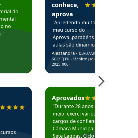
o
conhece,
erial do
aprova
amental
“Apredendo muito no
so no
meu curso do
.”
Aprova..parabéns pelas
aulas são dinâmicas e
me ajudam a entender
Alessandra - 03/07/2025
melhor os assuntos.”
SGC: TJ PR - Técnico: Judiciário (Edital
2025_006)
ecomenda o Aprova Concursos em depoimento
Estudante Caio recomenda o Aprova Concur
Aprovados
“Durante 28 anos e
meio, exerci vários
cargos de confiança na
Câmara Municipal de
 cursos
Sete Lagoas. Ciclo