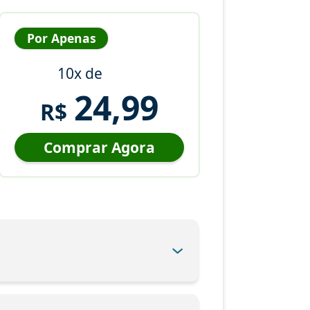
Por Apenas
10x de
24,99
R$
Comprar Agora