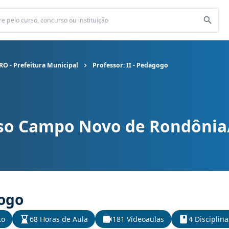
O - Prefeitura Municipal
Professor: II - Pedagogo
so Campo Novo de Rondônia/
 - Prefeitura Municipal cargo Professor: II - Pedagogo
gogo
to
68 Horas de Aula
181 Videoaulas
4 Disciplina