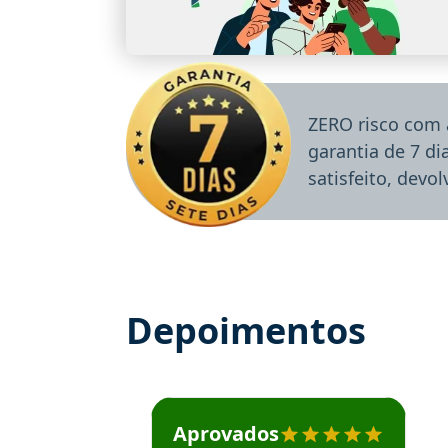
ZERO risco com 
garantia de 7 d
satisfeito, devo
Depoimentos
Estudante José recomenda o Aprova Concu
Aprovados