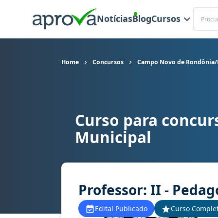
Buscar
Notícias
Blog
Cursos
Home
Concursos
Campo Novo de Rondônia/R
Curso para concur
Curso para concurso Campo Novo de Rondônia/RO
Municipal
Professor: II - Peda
Edital Publicado
Curso Comple