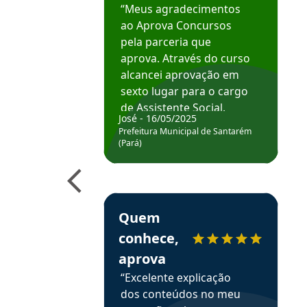
“Meus agradecimentos
ao Aprova Concursos
pela parceria que
aprova. Através do curso
alcancei aprovação em
sexto lugar para o cargo
de Assistente Social.
José - 16/05/2025
Hoje estou atuando na
Prefeitura Municipal de Santarém
Prefeitura de Santarém.
(Pará)
Obrigado ao professores
e ao APROVA!”
Estudante Elais recomenda o Aprova Concu
Quem
conhece,
aprova
“Excelente explicação
dos conteúdos no meu