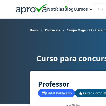
Buscar
Notícias
Blog
Cursos
Home
Concursos
Campo Magro/PR - Prefeitu
Curso para concur
Curso para concurso Campo Magro/PR - Prefeitu
Professor
Edital Publicado
Curso Comple