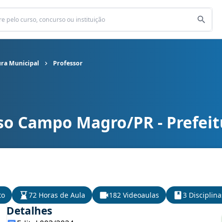
ra Municipal
Professor
so Campo Magro/PR - Prefeit
ra Municipal cargo Professor
to
72 Horas de Aula
182 Videoaulas
3 Disciplina
Detalhes