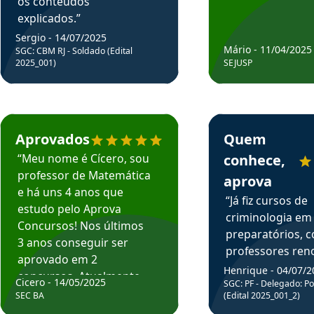
os conteúdos
explicados.”
Sergio - 14/07/2025
Mário - 11/04/2025
SGC: CBM RJ - Soldado (Edital
2025_001)
SEJUSP
rsos em depoimento
Estudante Cicero recomenda o Aprova Concursos em depoimento
Estudante Henrique r
Aprovados
Quem
“Meu nome é Cícero, sou
conhece,
professor de Matemática
aprova
e há uns 4 anos que
“Já fiz cursos de
estudo pelo Aprova
criminologia em
Concursos! Nos últimos
preparatórios, 
3 anos conseguir ser
professores re
aprovado em 2
fiz curso em pós
Henrique - 04/07/2
concursos. Atualmente,
Cicero - 14/05/2025
graduação. Poré
SGC: PF - Delegado: Pol
estou atuando como
SEC BA
(Edital 2025_001_2)
Professor do Apr
professor de Matemática