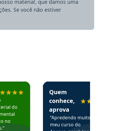
 nosso material, que damos uma
ões. Se você não estiver
menda o Aprova Concursos em depoimento
Estudante Alessandra recomenda o Aprova 
Quem
o
conhece,
erial do
aprova
amental
“Apredendo muito no
so no
meu curso do
.”