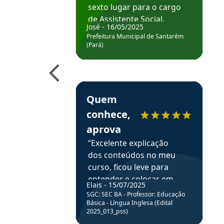
sexto lugar para o cargo
de Assistente Social.
José - 16/05/2025
Hoje estou atuando na
Prefeitura Municipal de Santarém
Prefeitura de Santarém.
(Pará)
Obrigado ao professores
e ao APROVA!”
Estudante Elais recomenda o Aprova Concu
Quem
conhece,
aprova
“Excelente explicação
dos conteúdos no meu
curso, ficou leve para
entender e colocar em
Elais - 15/07/2025
prática através da
SGC: SEC BA - Professor: Educação
resolução de questões.”
Básica - Língua Inglesa (Edital
2025_013_pss)