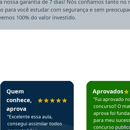
a nossa garantia de 7 dias! Nós confiamos tanto no
ias para você estudar com segurança e sem preocupaç
lvemos 100% do valor investido.
rsos em depoimento
Estudante Sergio recomenda o Aprova Concursos em depoimento
Estudante Mário reco
Quem
Aprovados
conhece,
“Fui aprovado n
concurso!! O mat
aprova
aprova foi fund
“Excelente essa aula,
para meu suces
consegui assimilar todos
concurso publico