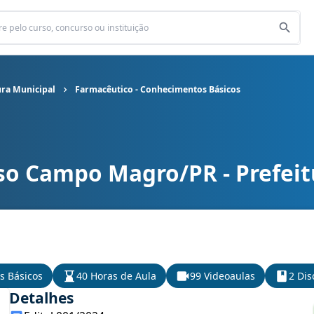
ra Municipal
Farmacêutico - Conhecimentos Básicos
so Campo Magro/PR - Prefeit
ura Municipal cargo Farmacêutico - Conhecimentos Básicos
s Básicos
40 Horas de Aula
99 Videoaulas
2 Dis
Detalhes