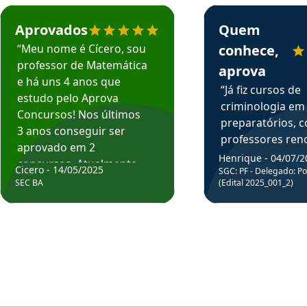
rsos em depoimento
Estudante Cicero recomenda o Aprova Concursos em depoimento
Estudante Henrique r
Aprovados
Quem
“Meu nome é Cícero, sou
conhece,
professor de Matemática
aprova
e há uns 4 anos que
“Já fiz cursos de
estudo pelo Aprova
criminologia em
Concursos! Nos últimos
preparatórios, 
3 anos conseguir ser
professores re
aprovado em 2
fiz curso em pós
Henrique - 04/07/2
concursos. Atualmente,
Cicero - 14/05/2025
graduação. Poré
SGC: PF - Delegado: Pol
estou atuando como
SEC BA
(Edital 2025_001_2)
Professor do Apr
professor de Matemática
sem dúvida, o m
do Estado da Bahia que
todos na discipl
fui aprovado estudando
Criminologia! Ex
com o Aprova.”
didática e objeti
Parabéns a todo