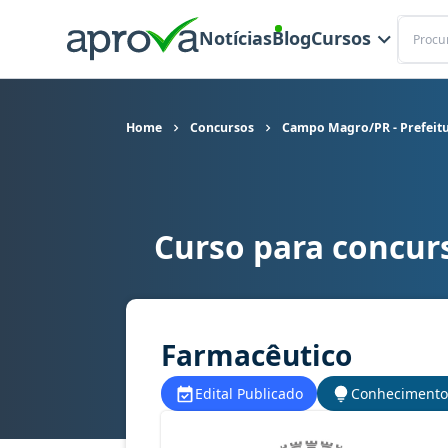
Buscar
Notícias
Blog
Cursos
Home
Concursos
Campo Magro/PR - Prefeitu
Curso para concur
Curso para concurso Campo Magro/PR - Prefeit
Farmacêutico
Edital Publicado
Conhecimento