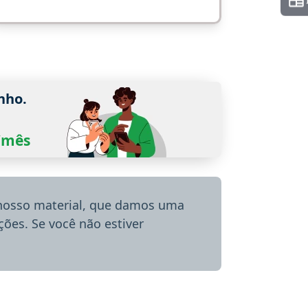
nho.
0/mês
 nosso material, que damos uma
ões. Se você não estiver