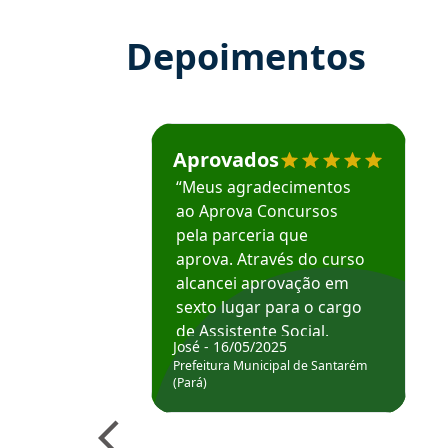
Depoimentos
Estudante José recomenda o Aprova Concu
Aprovados
“Meus agradecimentos
ao Aprova Concursos
pela parceria que
aprova. Através do curso
alcancei aprovação em
sexto lugar para o cargo
de Assistente Social.
José - 16/05/2025
Hoje estou atuando na
Prefeitura Municipal de Santarém
Prefeitura de Santarém.
(Pará)
Obrigado ao professores
e ao APROVA!”