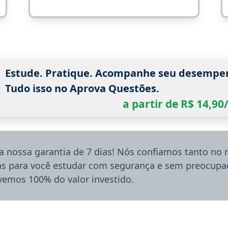
Estude. Pratique. Acompanhe seu desempe
Tudo isso no Aprova Questões.
a partir de R$ 14,9
a nossa garantia de 7 dias! Nós confiamos tanto no
ias para você estudar com segurança e sem preocupaç
lvemos 100% do valor investido.