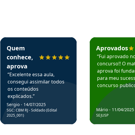
rsos em depoimento
Estudante Sergio recomenda o Aprova Concursos em depoimento
Estudante Mário reco
Quem
Aprovados
conhece,
“Fui aprovado n
concurso!! O mat
aprova
aprova foi fund
“Excelente essa aula,
para meu suces
consegui assimilar todos
concurso publico
os conteúdos
explicados.”
Sergio - 14/07/2025
Mário - 11/04/2025
SGC: CBM RJ - Soldado (Edital
2025_001)
SEJUSP