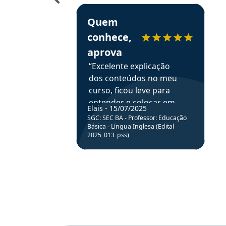
Estudante Elais recomenda o Aprova Concu
Quem
conhece,
aprova
“Excelente explicação
dos conteúdos no meu
curso, ficou leve para
entender e colocar em
Elais - 15/07/2025
prática através da
SGC: SEC BA - Professor: Educação
resolução de questões.”
Básica - Língua Inglesa (Edital
2025_013_pss)