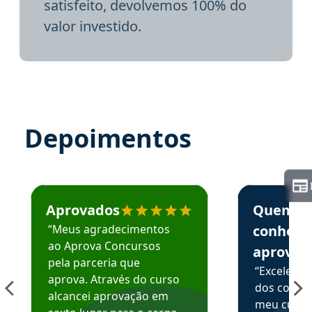
satisfeito, devolvemos 100% do
valor investido.
Depoimentos
Estudante José recomenda o Aprova Concursos em depoime
Estudante Elai
Aprovados
Quem
“Meus agradecimentos
conhece
ao Aprova Concursos
aprova
pela parceria que
“Excelente
aprova. Através do curso
dos conte
alcancei aprovação em
meu curso,