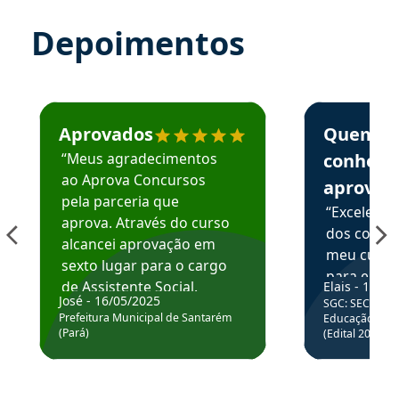
Depoimentos
Estudante José recomenda o Aprova Concursos em depoime
Estudante Elai
Aprovados
Quem
“Meus agradecimentos
conhece
ao Aprova Concursos
aprova
pela parceria que
“Excelente
aprova. Através do curso
dos conte
alcancei aprovação em
meu curso,
sexto lugar para o cargo
para enten
de Assistente Social.
Elais - 15/07
colocar em
José - 16/05/2025
SGC: SEC BA - 
Hoje estou atuando na
através da
Prefeitura Municipal de Santarém
Educação Básic
Prefeitura de Santarém.
(Pará)
(Edital 2025_0
de questõe
Obrigado ao professores
e ao APROVA!”