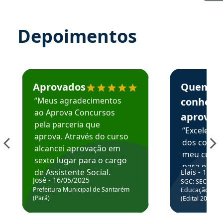
Depoimentos
Estudante José recomenda o Aprova Concursos em depoime
Estudante Elai
Aprovados
Quem
“Meus agradecimentos
conhece
ao Aprova Concursos
aprova
pela parceria que
“Excelente
aprova. Através do curso
dos conte
alcancei aprovação em
meu curso,
sexto lugar para o cargo
para enten
de Assistente Social.
Elais - 15/07
colocar em
José - 16/05/2025
SGC: SEC BA - 
Hoje estou atuando na
através da
Prefeitura Municipal de Santarém
Educação Básic
Prefeitura de Santarém.
(Pará)
(Edital 2025_0
de questõe
Obrigado ao professores
e ao APROVA!”