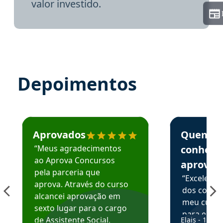
valor investido.
Depoimentos
Estudante José recomenda o Aprova Concursos em depoime
Estudante Elai
Aprovados
Quem
“Meus agradecimentos
conhece
ao Aprova Concursos
aprova
pela parceria que
“Excelente
aprova. Através do curso
dos conte
alcancei aprovação em
meu curso,
sexto lugar para o cargo
para enten
de Assistente Social.
Elais - 15/07