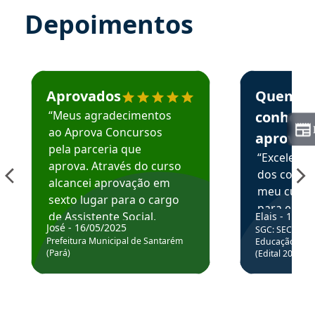
Depoimentos
Estudante José recomenda o Aprova Concursos em depoime
Estudante Elai
Aprovados
Quem
“Meus agradecimentos
conhece
ao Aprova Concursos
aprova
pela parceria que
“Excelente
aprova. Através do curso
dos conte
alcancei aprovação em
meu curso,
sexto lugar para o cargo
para enten
de Assistente Social.
Elais - 15/07
colocar em
José - 16/05/2025
SGC: SEC BA - 
Hoje estou atuando na
através da
Prefeitura Municipal de Santarém
Educação Básic
Prefeitura de Santarém.
(Pará)
(Edital 2025_0
de questõe
Obrigado ao professores
e ao APROVA!”