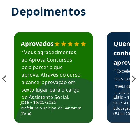
Depoimentos
Estudante José recomenda o Aprova Concursos em depoime
Estudante Elai
Aprovados
Quem
“Meus agradecimentos
conhece
ao Aprova Concursos
aprova
pela parceria que
“Excelente
aprova. Através do curso
dos conte
alcancei aprovação em
meu curso,
sexto lugar para o cargo
para enten
de Assistente Social.
Elais - 15/07
colocar em
José - 16/05/2025
SGC: SEC BA - 
Hoje estou atuando na
através da
Prefeitura Municipal de Santarém
Educação Básic
Prefeitura de Santarém.
(Pará)
(Edital 2025_0
de questõe
Obrigado ao professores
e ao APROVA!”