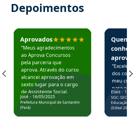
Depoimentos
Estudante José recomenda o Aprova Concursos em depoime
Estudante Elai
Aprovados
Quem
“Meus agradecimentos
conhece
ao Aprova Concursos
aprova
pela parceria que
“Excelente
aprova. Através do curso
dos conte
alcancei aprovação em
meu curso,
sexto lugar para o cargo
para enten
de Assistente Social.
Elais - 15/07
colocar em
José - 16/05/2025
SGC: SEC BA - 
Hoje estou atuando na
através da
Prefeitura Municipal de Santarém
Educação Básic
Prefeitura de Santarém.
(Pará)
(Edital 2025_0
de questõe
Obrigado ao professores
e ao APROVA!”