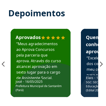
Depoimentos
Estudante José recomenda o Aprova Concursos em depoime
Estudante Elai
Aprovados
Quem
“Meus agradecimentos
conhece
ao Aprova Concursos
aprova
pela parceria que
“Excelente
aprova. Através do curso
dos conte
alcancei aprovação em
meu curso,
sexto lugar para o cargo
para enten
de Assistente Social.
Elais - 15/07
colocar em
José - 16/05/2025
SGC: SEC BA - 
Hoje estou atuando na
através da
Prefeitura Municipal de Santarém
Educação Básic
Prefeitura de Santarém.
(Pará)
(Edital 2025_0
de questõe
Obrigado ao professores
e ao APROVA!”