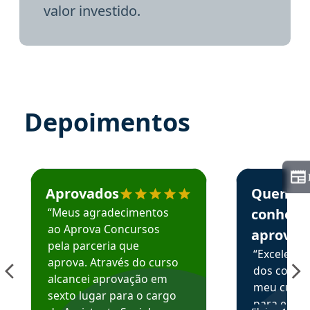
valor investido.
Depoimentos
Estudante José recomenda o Aprova Concursos em depoime
Estudante Elai
Aprovados
Quem
“Meus agradecimentos
conhece
ao Aprova Concursos
aprova
pela parceria que
“Excelente
aprova. Através do curso
dos conte
alcancei aprovação em
meu curso,
sexto lugar para o cargo
para enten