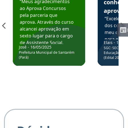
“Meus agradecimentos
conhece
ao Aprova Concursos
aprova
pela parceria que
“Excelente
aprova. Através do curso
dos conte
alcancei aprovação em
meu curso,
sexto lugar para o cargo
para enten
de Assistente Social.
Elais - 15/07
colocar em
José - 16/05/2025
SGC: SEC BA - 
Hoje estou atuando na
através da
Prefeitura Municipal de Santarém
Educação Básic
Prefeitura de Santarém.
(Pará)
(Edital 2025_0
de questõe
Obrigado ao professores
e ao APROVA!”