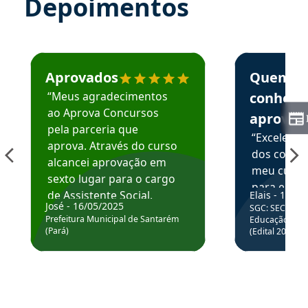
Depoimentos
Estudante José recomenda o Aprova Concursos em depoime
Estudante Elai
Aprovados
Quem
“Meus agradecimentos
conhece
ao Aprova Concursos
aprova
pela parceria que
“Excelente
aprova. Através do curso
dos conte
alcancei aprovação em
meu curso,
sexto lugar para o cargo
para enten
de Assistente Social.
Elais - 15/07
colocar em
José - 16/05/2025
SGC: SEC BA - 
Hoje estou atuando na
através da
Prefeitura Municipal de Santarém
Educação Básic
Prefeitura de Santarém.
(Pará)
(Edital 2025_0
de questõe
Obrigado ao professores
e ao APROVA!”