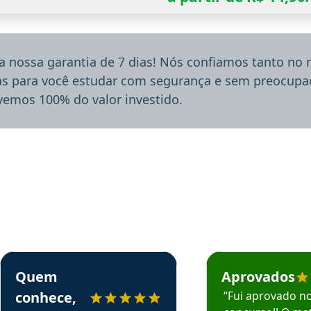
a nossa garantia de 7 dias! Nós confiamos tanto no
ias para você estudar com segurança e sem preocupaç
lvemos 100% do valor investido.
rsos em depoimento
Estudante Sergio recomenda o Aprova Concursos em depoimento
Estudante Mário reco
Quem
Aprovados
conhece,
“Fui aprovado n