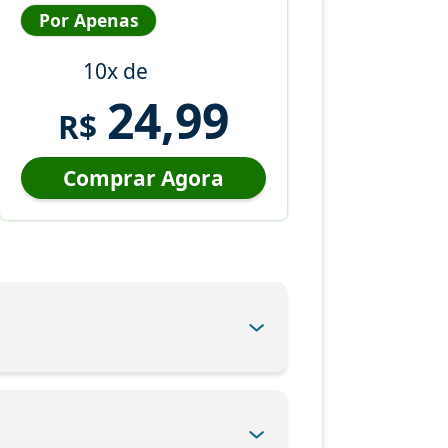
Por Apenas
10x de
24,99
R$
Comprar Agora