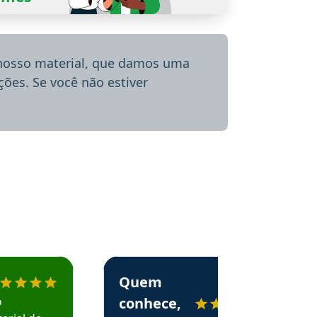
 nosso material, que damos uma
ões. Se você não estiver
menda o Aprova Concursos em depoimento
Estudante Alessandra recomenda o Aprova 
Quem
o
conhece,