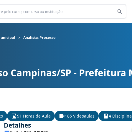
unicipal
Analista: Processo
so Campinas/SP - Prefeitura 
unicipal cargo Analista: Processo
to
91 Horas de Aula
186 Videoaulas
4 Disciplina
Detalhes