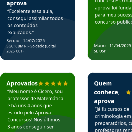
concurso!! O mat
aprova
aprova foi fund
“Excelente essa aula,
para meu suces
consegui assimilar todos
concurso publico
os conteúdos
explicados.”
Sergio - 14/07/2025
Mário - 11/04/2025
SGC: CBM RJ - Soldado (Edital
2025_001)
SEJUSP
rsos em depoimento
Estudante Cicero recomenda o Aprova Concursos em depoimento
Estudante Henrique r
Aprovados
Quem
“Meu nome é Cícero, sou
conhece,
professor de Matemática
aprova
e há uns 4 anos que
“Já fiz cursos de
estudo pelo Aprova
criminologia em
Concursos! Nos últimos
preparatórios, 
3 anos conseguir ser
professores re