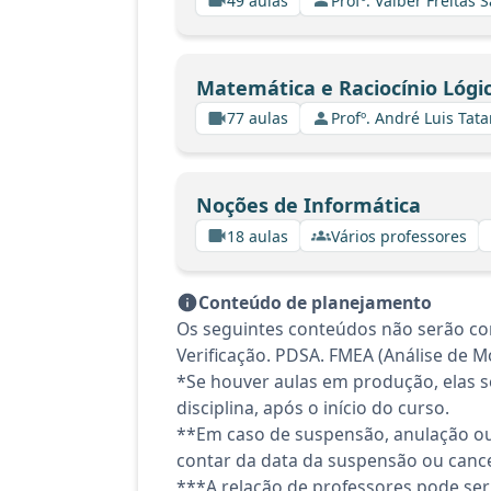
49 aulas
Profº. Valber Freitas 
Matemática e Raciocínio Lógi
77 aulas
Profº. André Luis Tata
Noções de Informática
18 aulas
Vários professores
Conteúdo de planejamento
Os seguintes conteúdos não serão con
Verificação. PDSA. FMEA (Análise de M
*Se houver aulas em produção, elas se
disciplina, após o início do curso.
**Em caso de suspensão, anulação ou
contar da data da suspensão ou canc
***A relação de professores pode ser