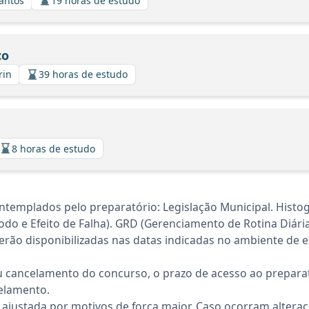
Santos
19 horas de estudo
co
rin
39 horas de estudo
8 horas de estudo
templados pelo preparatório: Legislação Municipal. Histog
odo e Efeito de Falha). GRD (Gerenciamento de Rotina Diári
rão disponibilizadas nas datas indicadas no ambiente de es
 cancelamento do concurso, o prazo de acesso ao preparat
elamento.
 ajustada por motivos de força maior. Caso ocorram altera