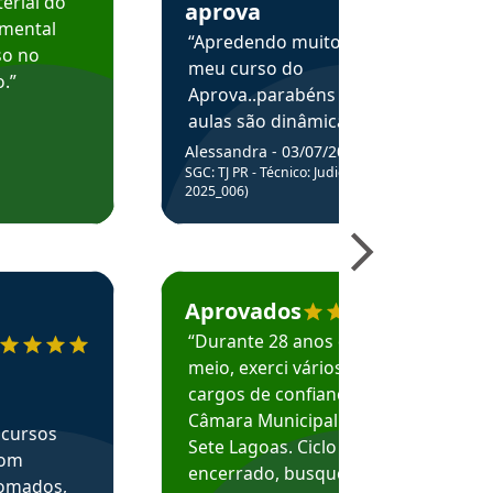
erial do
aprova
amental
“Apredendo muito no
so no
meu curso do
.”
Aprova..parabéns pelas
aulas são dinâmicas e
me ajudam a entender
Alessandra - 03/07/2025
melhor os assuntos.”
SGC: TJ PR - Técnico: Judiciário (Edital
2025_006)
ecomenda o Aprova Concursos em depoimento
Estudante Caio recomenda o Aprova Concur
Aprovados
“Durante 28 anos e
meio, exerci vários
cargos de confiança na
Câmara Municipal de
 cursos
Sete Lagoas. Ciclo
com
encerrado, busquei
nomados,