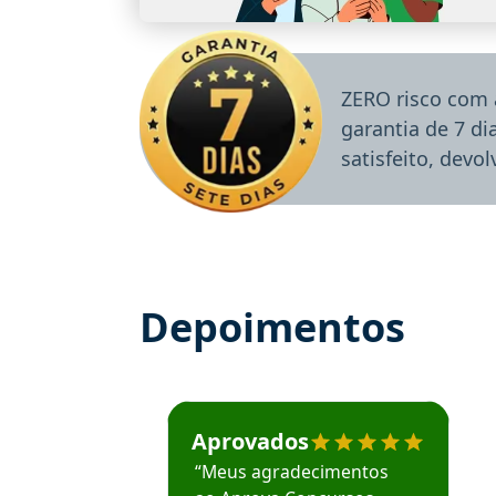
ZERO risco com 
garantia de 7 d
satisfeito, devo
Depoimentos
Estudante José recomenda o Aprova Concu
Aprovados
“Meus agradecimentos