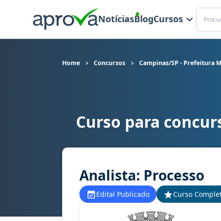
Buscar
Notícias
Blog
Cursos
Home
Concursos
Campinas/SP - Prefeitura M
Curso para concur
Curso para concurso Campinas/SP - Prefeitura M
Analista: Processo
Edital Publicado
Curso Comple