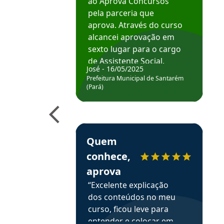
ao Aprova Concursos
pela parceria que
aprova. Através do curso
alcancei aprovação em
sexto lugar para o cargo
de Assistente Social.
José - 16/05/2025
Hoje estou atuando na
Prefeitura Municipal de Santarém
Prefeitura de Santarém.
(Pará)
Obrigado ao professores
e ao APROVA!”
Estudante Elais recomenda o Aprova Concu
Quem
conhece,
aprova
“Excelente explicação
dos conteúdos no meu
curso, ficou leve para
entender e colocar em