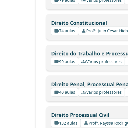
79 aulas
Vários professores
Direito Constitucional
74 aulas
Profº. Julio Cesar Hid
Direito do Trabalho e Process
99 aulas
Vários professores
Direito Penal, Processual Pen
40 aulas
Vários professores
Direito Processual Civil
132 aulas
Profº. Rayssa Rodri