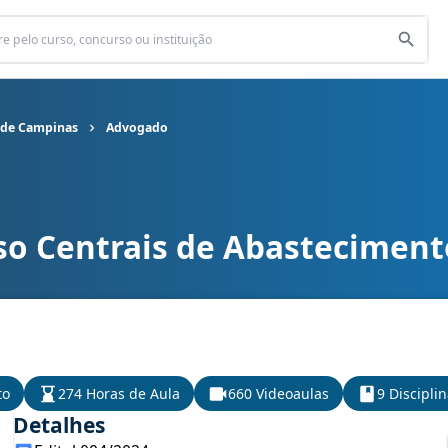
 de Campinas
Advogado
so Centrais de Abastecimen
ntrais de Abastecimento de Campinas cargo Advogado
to
274 Horas de Aula
660 Videoaulas
9 Discipli
Detalhes