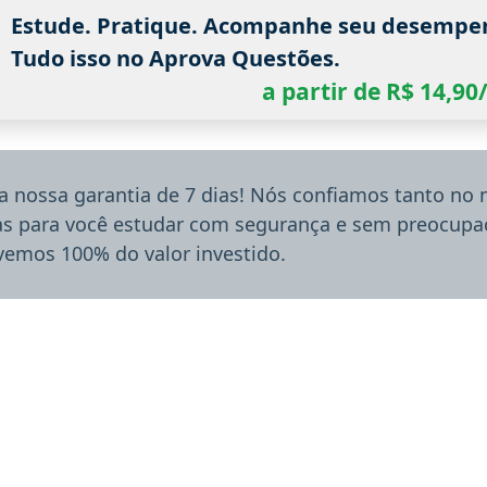
Estude. Pratique. Acompanhe seu desempe
Tudo isso no Aprova Questões.
a partir de R$ 14,9
a nossa garantia de 7 dias! Nós confiamos tanto no
ias para você estudar com segurança e sem preocupaç
lvemos 100% do valor investido.