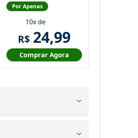
Por Apenas
10x de
24,99
R$
Comprar Agora