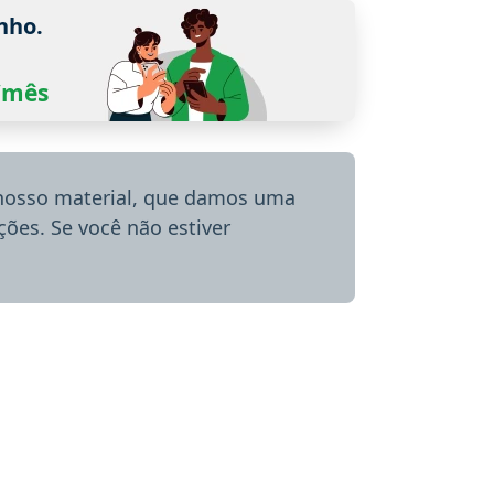
nho.
0/mês
 nosso material, que damos uma
ões. Se você não estiver