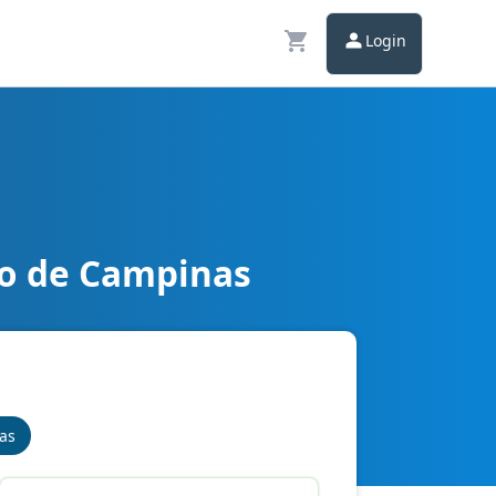
Login
to de Campinas
nas