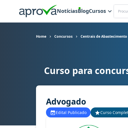
Buscar
Notícias
Blog
Cursos
Home
Concursos
Centrais de Abastecimento
Curso para concur
Curso para concurso Campinas/SP - CEASA - Ce
Advogado
Edital Publicado
Curso Comple