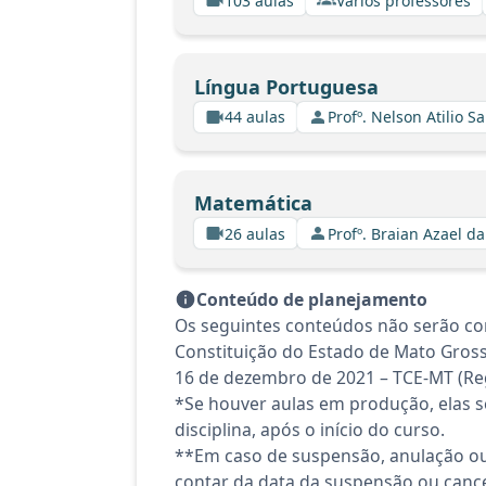
103 aulas
Vários professores
Língua Portuguesa
44 aulas
Profº. Nelson Atilio Sa
Matemática
26 aulas
Profº. Braian Azael da
Conteúdo de planejamento
Os seguintes conteúdos não serão c
Constituição do Estado de Mato Gross
16 de dezembro de 2021 – TCE-MT (Reg
*Se houver aulas em produção, elas se
disciplina, após o início do curso.
**Em caso de suspensão, anulação ou
contar da data da suspensão ou canc