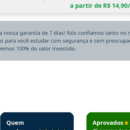
a partir de R$ 14,9
a nossa garantia de 7 dias! Nós confiamos tanto no
ias para você estudar com segurança e sem preocupaç
lvemos 100% do valor investido.
rsos em depoimento
Estudante Sergio recomenda o Aprova Concursos em depoimento
Estudante Mário reco
Quem
Aprovados