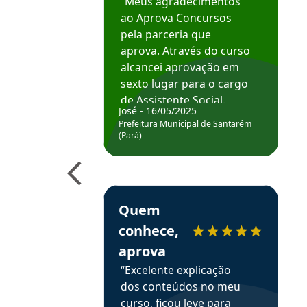
“Meus agradecimentos
ao Aprova Concursos
pela parceria que
aprova. Através do curso
alcancei aprovação em
sexto lugar para o cargo
de Assistente Social.
José - 16/05/2025
Hoje estou atuando na
Prefeitura Municipal de Santarém
Prefeitura de Santarém.
(Pará)
Obrigado ao professores
e ao APROVA!”
Estudante Elais recomenda o Aprova Concu
Quem
conhece,
aprova
“Excelente explicação
dos conteúdos no meu
curso, ficou leve para