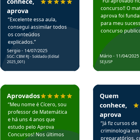
conhece,
“Fui aprovado n
concurso!! O mat
aprova
aprova foi fund
“Excelente essa aula,
para meu suces
consegui assimilar todos
concurso publico
os conteúdos
explicados.”
Sergio - 14/07/2025
Mário - 11/04/2025
SGC: CBM RJ - Soldado (Edital
2025_001)
SEJUSP
rsos em depoimento
Estudante Cicero recomenda o Aprova Concursos em depoimento
Estudante Henrique r
Aprovados
Quem
“Meu nome é Cícero, sou
conhece,
professor de Matemática
aprova
e há uns 4 anos que
“Já fiz cursos de
estudo pelo Aprova
criminologia em
Concursos! Nos últimos
preparatórios, 