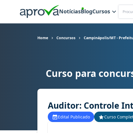
Buscar
Notícias
Blog
Cursos
Home
Concursos
Campinápolis/MT - Prefeit
Curso para concur
Curso para concurso Campinápolis/MT - Prefeitu
Auditor: Controle In
Edital Publicado
Curso Comple