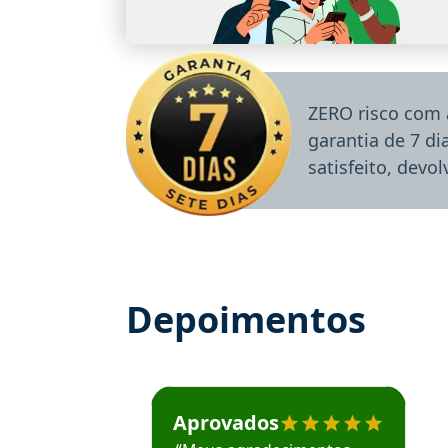
ZERO risco com 
garantia de 7 d
satisfeito, devo
Depoimentos
Estudante José recomenda o Aprova Concu
Aprovados