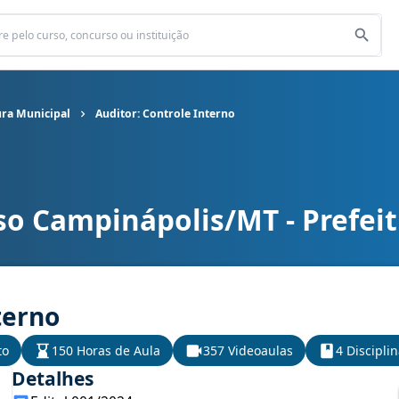
ura Municipal
Auditor: Controle Interno
so Campinápolis/MT - Prefei
ra Municipal cargo Auditor: Controle Interno
terno
to
150 Horas de Aula
357 Videoaulas
4 Discipli
Detalhes