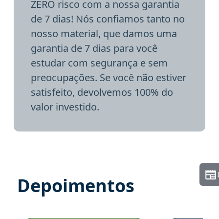
ZERO risco com a nossa garantia
de 7 dias! Nós confiamos tanto no
nosso material, que damos uma
garantia de 7 dias para você
estudar com segurança e sem
preocupações. Se você não estiver
satisfeito, devolvemos 100% do
valor investido.
Depoimentos