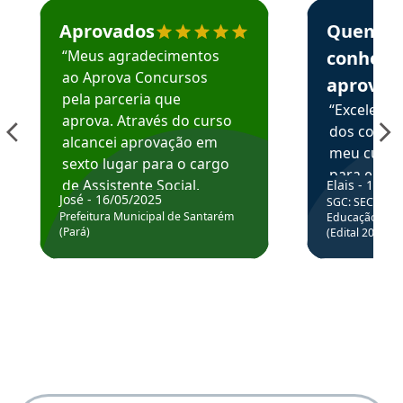
Estudante José recomenda o Aprova Concursos em depoime
Estudante Elai
Aprovados
Quem
“Meus agradecimentos
conhece
ao Aprova Concursos
aprova
pela parceria que
“Excelente
aprova. Através do curso
dos conte
alcancei aprovação em
meu curso,
sexto lugar para o cargo
para enten
de Assistente Social.
Elais - 15/07
colocar em
José - 16/05/2025
SGC: SEC BA - 
Hoje estou atuando na
através da
Prefeitura Municipal de Santarém
Educação Básic
Prefeitura de Santarém.
(Pará)
(Edital 2025_0
de questõe
Obrigado ao professores
e ao APROVA!”