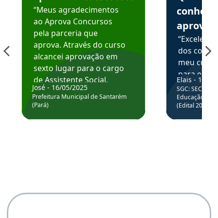
“Meus agradecimentos
conhece
ao Aprova Concursos
aprova
pela parceria que
“Excelente
aprova. Através do curso
dos conte
alcancei aprovação em
meu curso,
sexto lugar para o cargo
para enten
de Assistente Social.
Elais - 15/07
colocar em
José - 16/05/2025
SGC: SEC BA - 
Hoje estou atuando na
através da
Prefeitura Municipal de Santarém
Educação Básic
Prefeitura de Santarém.
(Pará)
(Edital 2025_0
de questõe
Obrigado ao professores
e ao APROVA!”