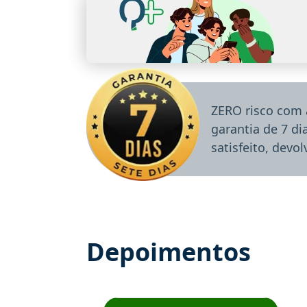
ZERO risco com 
garantia de 7 d
satisfeito, devo
Depoimentos
Estudante José recomenda o Aprova Concu