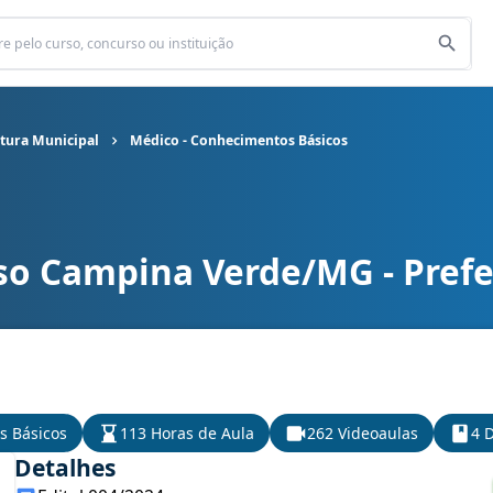
tura Municipal
Médico - Conhecimentos Básicos
so Campina Verde/MG - Prefe
itura Municipal cargo Médico - Conhecimentos Básicos
s Básicos
113 Horas de Aula
262 Videoaulas
4 D
Detalhes