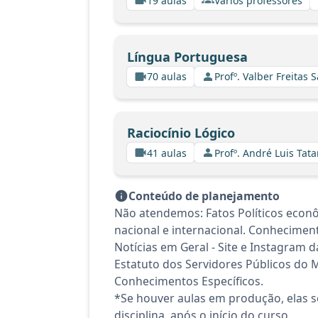
19 aulas
Vários professores
Língua Portuguesa
70 aulas
Profº. Valber Freitas 
Raciocínio Lógico
41 aulas
Profº. André Luis Tata
Conteúdo de planejamento
Não atendemos: Fatos Políticos econô
nacional e internacional. Conheciment
Notícias em Geral - Site e Instagram 
Estatuto dos Servidores Públicos do M
Conhecimentos Específicos.
*Se houver aulas em produção, elas se
disciplina, após o início do curso.