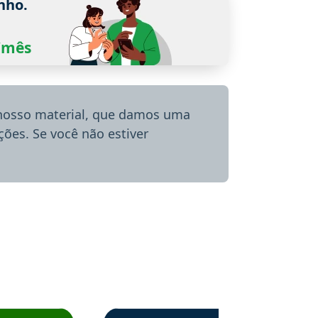
nho.
0/mês
 nosso material, que damos uma
ões. Se você não estiver
menda o Aprova Concursos em depoimento
Estudante Alessandra recomenda o Aprova 