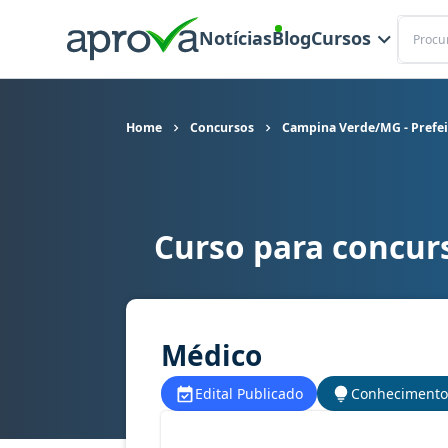
Buscar
Notícias
Blog
Cursos
Home
Concursos
Campina Verde/MG - Prefei
Curso para concur
Curso para concurso Campina Verde/MG - Prefe
Médico
Edital Publicado
Conhecimento