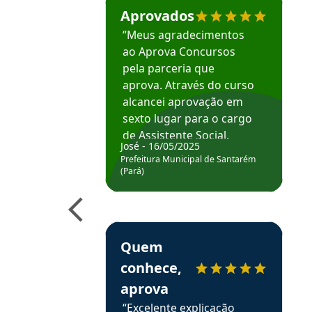
Aprovados
“Meus agradecimentos
ao Aprova Concursos
pela parceria que
aprova. Através do curso
alcancei aprovação em
sexto lugar para o cargo
de Assistente Social.
José - 16/05/2025
Hoje estou atuando na
Prefeitura Municipal de Santarém
Prefeitura de Santarém.
(Pará)
Obrigado ao professores
e ao APROVA!”
Estudante Elais recomenda o Aprova Concu
Quem
conhece,
aprova
“Excelente explicação