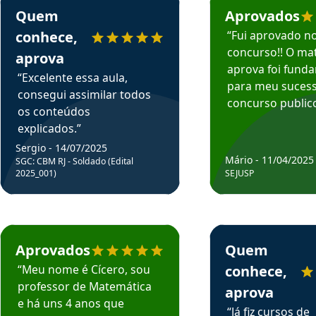
Quem
Aprovados
conhece,
“Fui aprovado n
concurso!! O mat
aprova
aprova foi fund
“Excelente essa aula,
para meu suces
consegui assimilar todos
concurso publico
os conteúdos
explicados.”
Sergio - 14/07/2025
Mário - 11/04/2025
SGC: CBM RJ - Soldado (Edital
2025_001)
SEJUSP
rsos em depoimento
Estudante Cicero recomenda o Aprova Concursos em depoimento
Estudante Henrique r
Aprovados
Quem
“Meu nome é Cícero, sou
conhece,
professor de Matemática
aprova
e há uns 4 anos que
“Já fiz cursos de