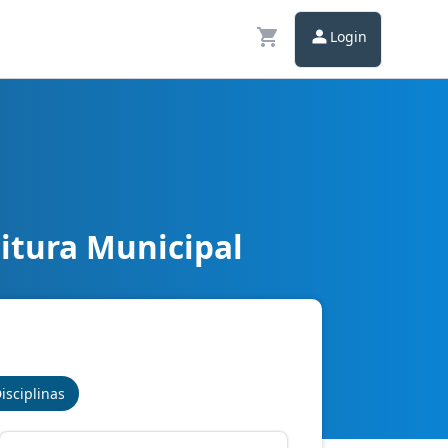
Login
itura Municipal
isciplinas