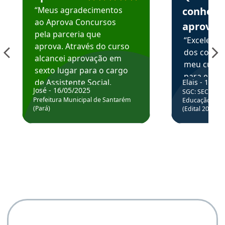
“Meus agradecimentos
conhece
ao Aprova Concursos
aprova
pela parceria que
“Excelente
aprova. Através do curso
dos conte
alcancei aprovação em
meu curso,
sexto lugar para o cargo
para enten
de Assistente Social.
Elais - 15/07
colocar em
José - 16/05/2025
SGC: SEC BA - 
Hoje estou atuando na
através da
Prefeitura Municipal de Santarém
Educação Básic
Prefeitura de Santarém.
(Pará)
(Edital 2025_0
de questõe
Obrigado ao professores
e ao APROVA!”