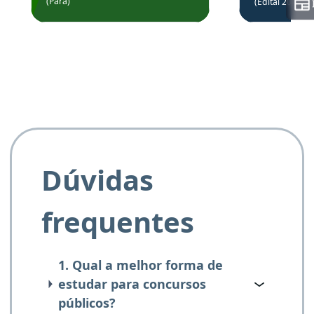
(Pará)
(Edital 2025_0
de questõe
Obrigado ao professores
e ao APROVA!”
Dúvidas
frequentes
1. Qual a melhor forma de
estudar para concursos
públicos?