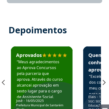
Depoimentos
Estudante José recomenda o Aprova Concursos em depoime
Estudante Elai
Aprovados
Quem
“Meus agradecimentos
conhece
ao Aprova Concursos
aprova
pela parceria que
“Excelente
aprova. Através do curso
dos conte
alcancei aprovação em
meu curso,
sexto lugar para o cargo
para enten
de Assistente Social.
Elais - 15/07
colocar em
José - 16/05/2025
SGC: SEC BA - 
Hoje estou atuando na
através da
Prefeitura Municipal de Santarém
Educação Básic
Prefeitura de Santarém.