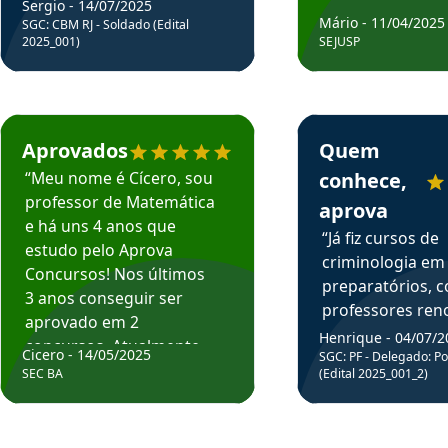
Sergio - 14/07/2025
Mário - 11/04/2025
SGC: CBM RJ - Soldado (Edital
2025_001)
SEJUSP
rsos em depoimento
Estudante Cicero recomenda o Aprova Concursos em depoimento
Estudante Henrique r
Aprovados
Quem
“Meu nome é Cícero, sou
conhece,
professor de Matemática
aprova
e há uns 4 anos que
“Já fiz cursos de
estudo pelo Aprova
criminologia em
Concursos! Nos últimos
preparatórios, 
3 anos conseguir ser
professores re
aprovado em 2
fiz curso em pós
Henrique - 04/07/2
concursos. Atualmente,
Cicero - 14/05/2025
graduação. Poré
SGC: PF - Delegado: Pol
estou atuando como
SEC BA
(Edital 2025_001_2)
Professor do Apr
professor de Matemática
sem dúvida, o m
do Estado da Bahia que
todos na discipl
fui aprovado estudando