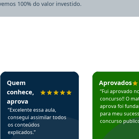
lvemos 100% do valor investido.
rsos em depoimento
Estudante Sergio recomenda o Aprova Concursos em depoimento
Estudante Mário reco
Quem
Aprovados
conhece,
“Fui aprovado n
concurso!! O mat
aprova
aprova foi fund
“Excelente essa aula,
para meu suces
consegui assimilar todos
concurso publico
os conteúdos
explicados.”