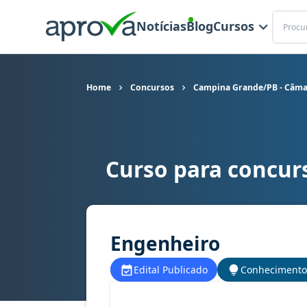
Buscar
Notícias
Blog
Cursos
Home
Concursos
Campina Grande/PB - Câma
Curso para concur
Curso para concurso Campina Grande/PB - Câma
Engenheiro
Edital Publicado
Conhecimento