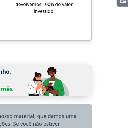
devolvemos 100% do valor
investido.
nho.
0/mês
 nosso material, que damos uma
ões. Se você não estiver