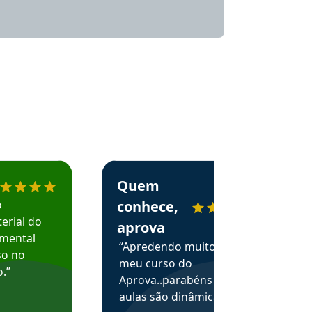
menda o Aprova Concursos em depoimento
Estudante Alessandra recomenda o Aprova 
Quem
o
conhece,
erial do
aprova
amental
“Apredendo muito no
so no
meu curso do
.”
Aprova..parabéns pelas
aulas são dinâmicas e