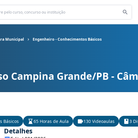
ra Municipal
Engenheiro - Conhecimentos Básicos
so Campina Grande/PB - Câm
ra Municipal cargo Engenheiro - Conhecimentos Básicos
s Básicos
65 Horas de Aula
130 Videoaulas
3 Di
Detalhes