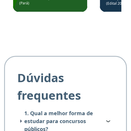
Prefeitura de Santarém.
(Pará)
(Edital 2025_0
de questõe
Obrigado ao professores
e ao APROVA!”
Dúvidas
frequentes
1. Qual a melhor forma de
estudar para concursos
públicos?