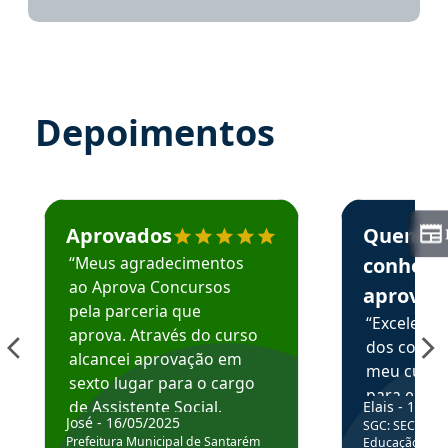
Depoimentos
Estudante José recomenda o Aprova Concursos em depoime
Estudante Elai
Aprovados
Quem
“Meus agradecimentos
conhece
ao Aprova Concursos
aprova
pela parceria que
“Excelente
aprova. Através do curso
dos conte
alcancei aprovação em
meu curso,
sexto lugar para o cargo
para enten
de Assistente Social.
Elais - 15/07
colocar em
José - 16/05/2025
SGC: SEC BA - 
Hoje estou atuando na
através da
Prefeitura Municipal de Santarém
Educação Básic